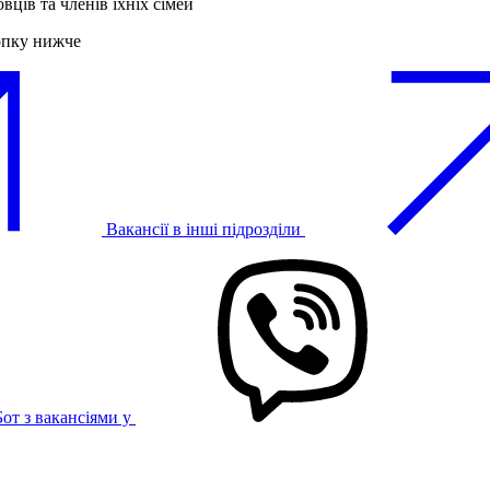
вців та членів їхніх сімей
опку нижче
Вакансії в інші підрозділи
Бот з вакансіями у