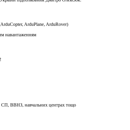
ArduCopter, ArduPlane, ArduRover)
ним навантаженням
2
та СП, ВВНЗ, навчальних центрах тощо