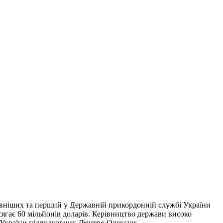
тивніших та перший у Державній прикордонній службі України
 сягає 60 мільйонів доларів. Керівництво держави високо
ой України підполковник Дмитро Олексюк.