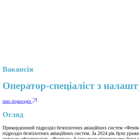
Вакансія
Оператор-спеціаліст з налашт
про підрозділ
Огляд
Прикордонний підрозділ безпілотних авіаційних систем «Фенік
підрозділ безпілотних авіаційних систем. За 2024 рік було ураж
оцінило ефективність «Феніксу» й ухвалило рішення про його 