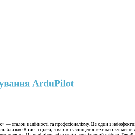
ування ArduPilot
с» — еталон надійності та професіоналізму. Це один з найефек
ено близько 8 тисяч цілей, а вартість знищеної техніки окупантів
розширення. На чолі підрозділу стоїть досвідчений офіцер, Гер