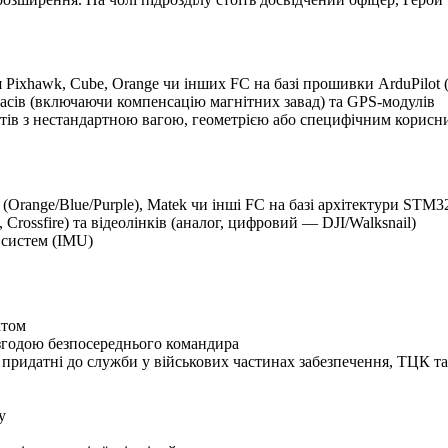
Pixhawk, Cube, Orange чи інших FC на базі прошивки ArduPilot (
пасів (включаючи компенсацію магнітних завад) та GPS-модулів
ратів з нестандартною вагою, геометрією або специфічним корис
(Orange/Blue/Purple), Matek чи інші FC на базі архітектури STM3
Crossfire) та відеолінків (аналог, цифровий — DJI/Walksnail)
 систем (IMU)
ктом
згодою безпосереднього командира
 придатні до служби у військових частинах забезпечення, ТЦК 
у