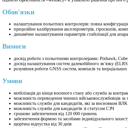
Обов'язки
налаштування польотних контролерів: повна конфігурація 
прецизійне калібрування акселерометрів, гіроскопів, ком
динамічне налаштування параметрів стабілізації для апа
Вимоги
досвід роботи з польотними контролерами: Pixhawk, Cube 
досвід налаштування систем далекобійного зв’язку (ELRS, 
розуміння роботи GNSS систем, компасів та інерціальних
Умови
мобілізація до кінця воєнного стану або служба за контра
можливість переведення чинних військовослужбовців за 
можливість служби для кандидатів, які за висновком ВЛК
можливість служби для кандидатів зі статусом СЗЧ
грошове забезпечення від 120 000 гривень
забезпечення формою та засобами індивідуального захист
щорічна відпустка від 30 днів