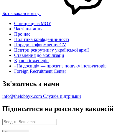
Бот з вакансіями у
Співпраця із МОУ
Часті питання
Про нас
Політика конфіденційності
Поради з оформлення CV
Центри рекрутингу української армії
Ставлення до мобілізації
Країна інженерів
«На досвіді» — проєкт з пошуку інструкторів
Foreign Recruitment Center
Зв'язатись з нами
info@thelobbyx.com
Служба підтримки
Підписатися на розсилку вакансій