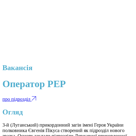
Вакансія
Оператор РЕР
про підрозділ
Огляд
3-й (Луганський) прикордонний загін імені Героя України
полковника Євгенія Пікуса створений як підрозділ нового
зразка. Основу заклали підрозділи Державної прикордонної