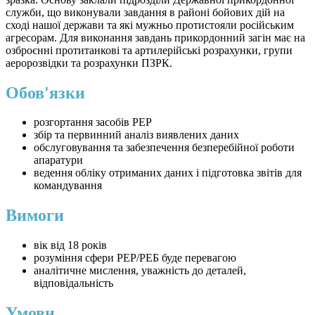
служби, що виконували завдання в районі бойових дій на
сході нашої держави та які мужньо протистояли російським
агресорам. Для виконання завдань прикордонний загін має на
озброєнні протитанкові та артилерійські розрахунки, групи
аеророзвідки та розрахунки ПЗРК.
Обов'язки
розгортання засобів РЕР
збір та первинний аналіз виявлених даних
обслуговування та забезпечення безперебійної роботи
апаратури
ведення обліку отриманих даних і підготовка звітів для
командування
Вимоги
вік від 18 років
розуміння сфери РЕР/РЕБ буде перевагою
аналітичне мислення, уважність до деталей,
відповідальність
Умови