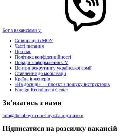
Бот з вакансіями у
Співпраця із МОУ
Часті питання
Про нас
Політика конфіденційності
Поради з оформлення CV
Центри рекрутингу української армії
Ставлення до мобілізації
Країна інженерів
«На досвіді» — проєкт з пошуку інструкторів
Foreign Recruitment Center
Зв'язатись з нами
info@thelobbyx.com
Служба підтримки
Підписатися на розсилку вакансій