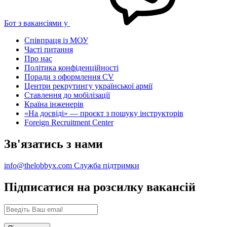
Бот з вакансіями у
Співпраця із МОУ
Часті питання
Про нас
Політика конфіденційності
Поради з оформлення CV
Центри рекрутингу української армії
Ставлення до мобілізації
Країна інженерів
«На досвіді» — проєкт з пошуку інструкторів
Foreign Recruitment Center
Зв'язатись з нами
info@thelobbyx.com
Служба підтримки
Підписатися на розсилку вакансій