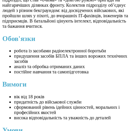
найгарячіших ділянках фронту. Колектив підрозділу об’єднує
людей з різним бекграундом: від досвідчених військових, які
пройшли шлях у піхоті, до вчорашніх IT-фахівців, інженерів та
підприємців. В батальйоні цінують інтелект, відповідальність
та бажання вчитися.
Обов'язки
робота із засобами радіоелектронної боротьби
придушення засобів БПЛА та інших ворожих технічних
засобів
аналіз та обробка отриманих даних
постійне навчання та самопідготовка
Вимоги
вік від 18 років
придатність до військової служби
сформований рівень ідейних цінностей, моральних і
професійних якостей
висока відповідальність та уважність до деталей
Умови