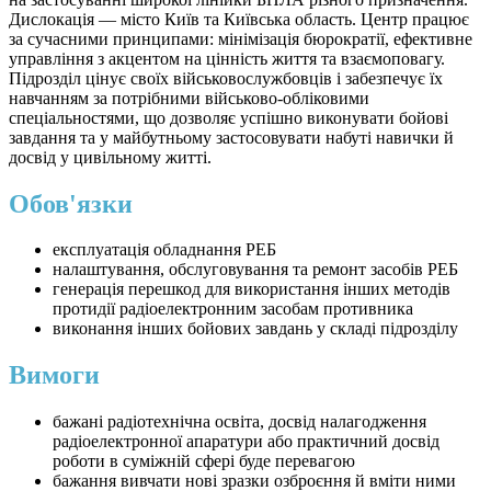
Дислокація — місто Київ та Київська область. Центр працює
за сучасними принципами: мінімізація бюрократії, ефективне
управління з акцентом на цінність життя та взаємоповагу.
Підрозділ цінує своїх військовослужбовців і забезпечує їх
навчанням за потрібними військово-обліковими
спеціальностями, що дозволяє успішно виконувати бойові
завдання та у майбутньому застосовувати набуті навички й
досвід у цивільному житті.
Обов'язки
експлуатація обладнання РЕБ
налаштування, обслуговування та ремонт засобів РЕБ
генерація перешкод для використання інших методів
протидії радіоелектронним засобам противника
виконання інших бойових завдань у складі підрозділу
Вимоги
бажані радіотехнічна освіта, досвід налагодження
радіоелектронної апаратури або практичний досвід
роботи в суміжній сфері буде перевагою
бажання вивчати нові зразки озброєння й вміти ними