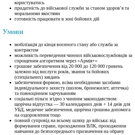
користуватись
придатність до військової служби за станом здоров’я та
моральними якостями
готовність працювати в зоні бойових дій
Умови
мобілізація до кінця воєнного стану або служба за
контрактом
можливість переведення чинних військовослужбовців за
спрощеним алгоритмом через «Армія+»
грошове забезпечення від 20 000 до 120 000 гривень
залежно від вислуги років, звання та бойових
(спеціальних) завдань
забезпечення формою, всіма необхідними засобами
індивідуального захисту (шолом, бронежилет, аптечка)
та повноцінним харчуванням
соціальні пільги згідно з чинним законодавством:
щорічна відпустка — 30 календарних днів + 14 днів для
УБД, медичне забезпечення, щорічна грошова допомога
на оздоровлення тощо
повний супровід на всьому шляху до війська: від
формування справи, проходження ВЛК, проходження
навчання до безпосереднього призначення на обрану