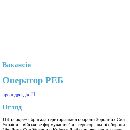
Вакансія
Оператор РЕБ
про підрозділ
Огляд
114-та окрема бригада територіальної оборони Збройних Сил
України – військове формування Сил територіальної оборони
Збройних Сил України у Київській області, яке гідно давало