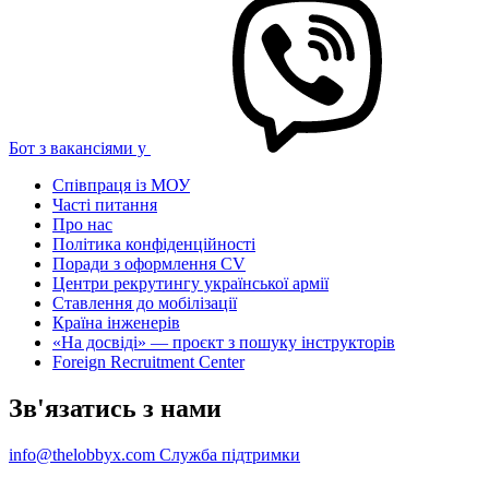
Бот з вакансіями у
Співпраця із МОУ
Часті питання
Про нас
Політика конфіденційності
Поради з оформлення CV
Центри рекрутингу української армії
Ставлення до мобілізації
Країна інженерів
«На досвіді» — проєкт з пошуку інструкторів
Foreign Recruitment Center
Зв'язатись з нами
info@thelobbyx.com
Служба підтримки