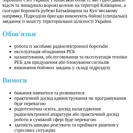
відсіч та знищувало ворожі колони на території Київщини, а
сьогодні боронить рубежі Батьківщини на Куп’янському
напрямку. Підрозділи бригади виконують бойові (спеціальні)
завдання із захисту територіальної цілісності України.
Обов'язки
робота із засобами радіоелектронної боротьби
експлуатація обладнання РЕБ
налаштування, обслуговування та експлуатація техніки
РЕБ для придушення або блокування сигналів
виконання бойових завдань у складі підрозділу
Вимоги
бажання навчатися та розвиватися
практичний досвід адміністрування чи програмування
буде перевагою
радіотехнічна освіта, досвід налагодження
радіоелектронної апаратури або практичний досвід
роботи в суміжній сфері буде перевагою
здатність швидко реагувати та приймати рішення у
стресових ситуаціях