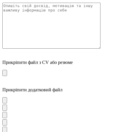
Прикріпити файл з CV або резюме
Прикріпити додатковий файл