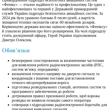
Прикордонний підрозділ безпілотних авіаційних систем
«Фенікс» — еталон надійності та професіоналізму. Це один з
найефективніших та перший у Державній прикордонній
службі України підрозділ безпілотних авіаційних систем. За
2024 рік було уражено близько 8 тисяч цілей, а вартість
знищеної техніки окупантів сягає 60 мільйонів доларів.
Керівництво держави високо оцінило ефективність «Феніксу»
й ухвалило рішення про його розширення. На чолі підрозділу
стоїть досвідчений офіцер, Герой України підполковник
Дмитро Олексюк.
Обов'язки
безперервне спостереження за визначеними частотами
для виявлення роботи радіоелектронних засобів (РЛС,
систем зв’язку, передавачів)
визначення точного напряму на джерело сигналу та
координація з іншими постами для встановлення
точного місцеперебування ворога
підготовка розвідувальних станцій, антенних систем та
програмного забезпечення до роботи
дотримання правил прихованої роботи, щоб ворожа
розвідка не виявила позицію самого оператора
співпраця з підрозділами радіоелектронної боротьби для
придушення виявлених сигналів