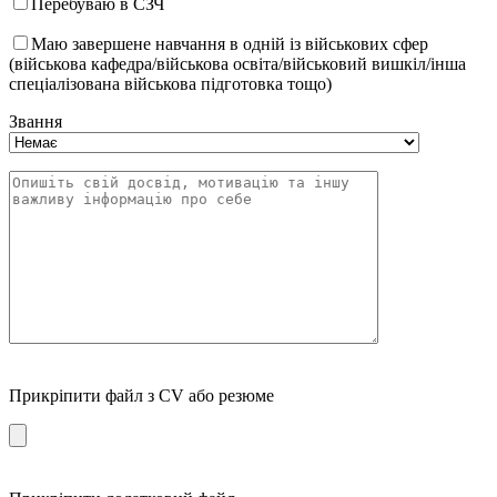
Перебуваю в СЗЧ
Маю завершене навчання в одній із військових сфер
(військова кафедра/військова освіта/військовий вишкіл/інша
спеціалізована військова підготовка тощо)
Звання
Прикріпити файл з CV або резюме