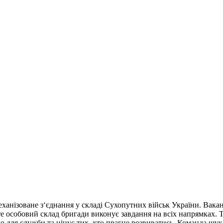
нізоване з‘єднання у складі Сухопутних військ України. Вакансі
 особовий склад бригади виконує завдання на всіх напрямках. Т
о для служби та цінує тих, хто прагне розвиватись. Команда шукає