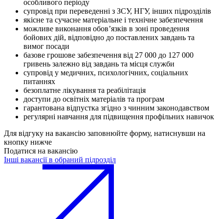
особливого періоду
супровід при переведенні з ЗСУ, НГУ, інших підрозділів
якісне та сучасне матеріальне і технічне забезпечення
⁠можливе виконання обов’язків в зоні проведення
бойових дій, відповідно до поставлених завдань та
вимог посади
⁠базове грошове забезпечення від 27 000 до 127 000
гривень залежно від завдань та місця служби
⁠супровід у медичних, психологічних, соціальних
питаннях
⁠безоплатне лікування та реабілітація
⁠доступи до освітніх матеріалів та програм
⁠гарантована відпустка згідно з чинним законодавством
⁠регулярні навчання для підвищення профільних навичок
Для відгуку на вакансію заповнюйте форму, натиснувши на
кнопку нижче
Податися на вакансію
Інші вакансії в обраний підрозділ