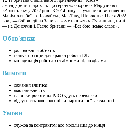
12-та бригада спеціального призначення «Азов» -
легендарний підрозділ, що героїчно обороняв Маріуполь і
«Азовсталь» у 2022 році. З 2014 року — учасники визволення
Маріуполя, боїв за Іловайськ, Марʼїнку, Широкине. Після 2022
року — бойові дії на Запорізькому напрямку, Луганщині, нині
— на Донеччині. Гасло бригади — «Без бою немає слави».
Обов'язки
радіолокація об'єктів
пошук позицій для кращої роботи РЛС
координація роботи з суміжними підрозділами
Вимоги
бажання вчитися
вмотивованість
навички роботи на РЛС будуть перевагою
відсутність алкогольної чи наркотичної залежності
Умови
служба за контрактом або мобілізація до кінця