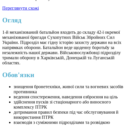
Переглянути схожі
Огляд
1-й механізований батальйон входить до складу 42-ї окремої
механізованої бригади Сухопутних Військ Збройних Сил
України. Підрозділ має гідну історію захисту держави на всіх
напрямках оборони. Батальйон веде щоденну боротьбу за
незалежність нашої держави. Військовослужбовці підрозділу
тримали оборону в Харківській, Донецькій та Луганській
областях.
Обов'язки
знищення бронетехніки, живої сили та вогневих засобів
противника
ведення спостереження, наведення озброєння на ціль
здійснення пусків зі стаціонарного або виносного
комплексу ПТРК
дотримання правил безпеки під час обслуговування й
використання ПТРК
взаємодія з суміжними підрозділами та розвідкою