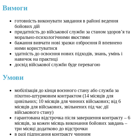
Вимоги
готовність виконувати завдання в районі ведення
бойових дій
придатність до військової служби за станом здоров’я та
морально-психологічними якостями
бажання вивчати нові зразки озброєння й впевнено
ними користуватися
здатність до освоєння нових підходів, знань, умінь і
навичок на практиці
досвід військової служби буде перевагою
Умови
мобілізація до кінця воєнного стану або служба за
піхотно-штурмовим контрактом (14 місяців для
цивільних; 10 місяців для чинних військових; від 6
місяців для військових, звільнених під час дії
військового стану)
гарантована відстрочка після завершення контракту – 6
місяців, за кожен місяць виконання бойових завдань –
три місяці додатково до відстрочки
в разі підписання контракту чинним