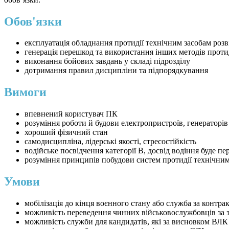
Обов'язки
експлуатація обладнання протидії технічним засобам розв
генерація перешкод та використання інших методів проти
виконання бойових завдань у складі підрозділу
дотримання правил дисципліни та підпорядкування
Вимоги
впевнений користувач ПК
розуміння роботи й будови електропристроїв, генераторів
хороший фізичний стан
самодисципліна, лідерські якості, стресостійкість
водійське посвідчення категорії В, досвід водіння буде п
розуміння принципів побудови систем протидії технічним
Умови
мобілізація до кінця воєнного стану або служба за контра
можливість переведення чинних військовослужбовців за 
можливість служби для кандидатів, які за висновком ВЛК