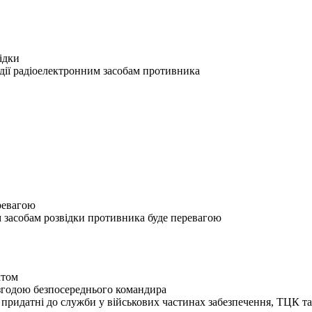
ідки
дії радіоелектронним засобам противника
еревагою
 засобам розвідки противника буде перевагою
ктом
згодою безпосереднього командира
 придатні до служби у військових частинах забезпечення, ТЦК 