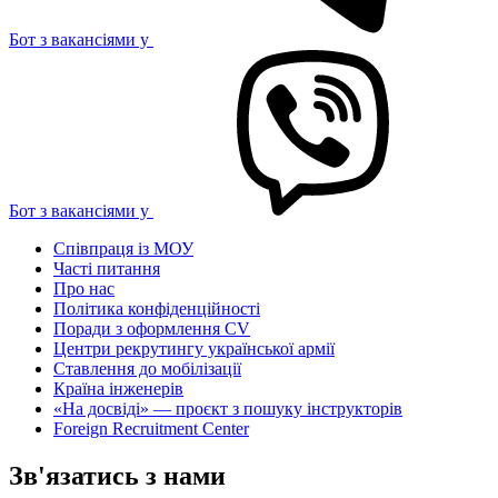
Бот з вакансіями у
Бот з вакансіями у
Співпраця із МОУ
Часті питання
Про нас
Політика конфіденційності
Поради з оформлення CV
Центри рекрутингу української армії
Ставлення до мобілізації
Країна інженерів
«На досвіді» — проєкт з пошуку інструкторів
Foreign Recruitment Center
Зв'язатись з нами