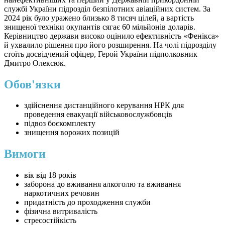
службі України підрозділ безпілотних авіаційних систем. За
2024 рік було уражено близько 8 тисяч цілей, а вартість
знищеної техніки окупантів сягає 60 мільйонів доларів.
Керівництво держави високо оцінило ефективність «Фенікса»
й ухвалило рішення про його розширення. На чолі підрозділу
стоїть досвідчений офіцер, Герой України підполковник
Дмитро Олексюк.
Обов'язки
здійснення дистанційного керування НРК для
проведення евакуації військовослужбовців
підвоз боєкомплекту
знищення ворожих позицій
Вимоги
вік від 18 років
заборона до вживання алкоголю та вживання
наркотичних речовин
придатність до проходження служби
фізична витривалість
стресостійкість