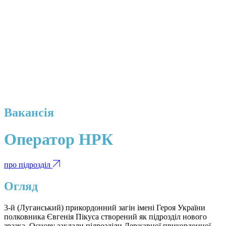
Вакансія
Оператор НРК
про підрозділ
Огляд
3-й (Луганський) прикордонний загін імені Героя України
полковника Євгенія Пікуса створений як підрозділ нового
зразка. Основу заклали підрозділи Державної прикордонної