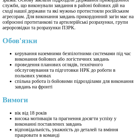
служби, що виконували завдання в районі бойових дій на
сході нашої держави та які мужньо протистояли російським
агресорам. Для виконання завдань прикордонний загін має на
озброєнні протитанкові та артилерійські розрахунки, групи
аеророзвідки та розрахунки ПЗРК.
Обов'язки
керування наземними безпілотними системами під час
виконання бойових або логістичних завдань
проведення планових оглядів, технічного
обслуговування та підготовки НРК до роботи в
польових умовах
спільна робота із бойовими підрозділами для виконання
завдань на фронті
Вимоги
вік від 18 років
висока мотивація та прагнення досягти успіху у
виконанні поставлених завдань
відповідальність, уважність до деталей та вміння
працювати в команді