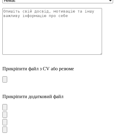
Прикріпити файл з CV або резюме
Прикріпити додатковий файл