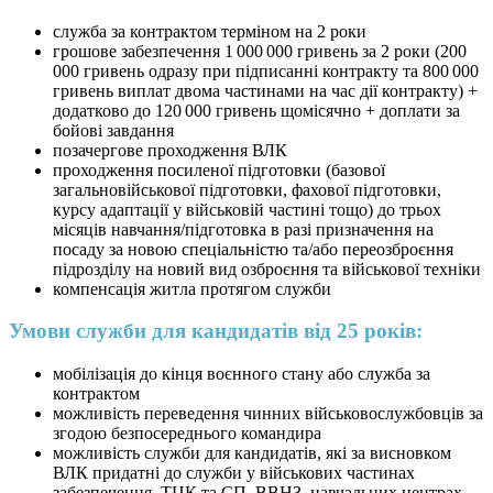
служба за контрактом терміном на 2 роки
грошове забезпечення 1 000 000 гривень за 2 роки (200
000 гривень одразу при підписанні контракту та 800 000
гривень виплат двома частинами на час дії контракту) +
додатково до 120 000 гривень щомісячно + доплати за
бойові завдання
позачергове проходження ВЛК
проходження посиленої підготовки (базової
загальновійськової підготовки, фахової підготовки,
курсу адаптації у військовій частині тощо) до трьох
місяців навчання/підготовка в разі призначення на
посаду за новою спеціальністю та/або переозброєння
підрозділу на новий вид озброєння та військової техніки
компенсація житла протягом служби
Умови служби для кандидатів від 25 років:
мобілізація до кінця воєнного стану або служба за
контрактом
можливість переведення чинних військовослужбовців за
згодою безпосереднього командира
можливість служби для кандидатів, які за висновком
ВЛК придатні до служби у військових частинах
забезпечення, ТЦК та СП, ВВНЗ, навчальних центрах