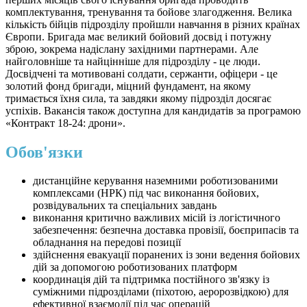
комплектування, тренування та бойове злагодження. Велика
кількість бійців підрозділу пройшли навчання в різних країнах
Європи. Бригада має великий бойовий досвід і потужну
зброю, зокрема надіслану західними партнерами. Але
найголовніше та найцінніше для підрозділу - це люди.
Досвідчені та мотивовані солдати, сержанти, офіцери - це
золотий фонд бригади, міцний фундамент, на якому
тримається їхня сила, та завдяки якому підрозділ досягає
успіхів. Вакансія також доступна для кандидатів за програмою
«Контракт 18-24: дрони».
Обов'язки
дистанційне керування наземними роботизованими
комплексами (НРК) під час виконання бойових,
розвідувальних та спеціальних завдань
виконання критично важливих місій із логістичного
забезпечення: безпечна доставка провізії, боєприпасів та
обладнання на передові позиції
здійснення евакуації поранених із зони ведення бойових
дій за допомогою роботизованих платформ
координація дій та підтримка постійного зв'язку із
суміжними підрозділами (піхотою, аеророзвідкою) для
ефективної взаємодії під час операцій