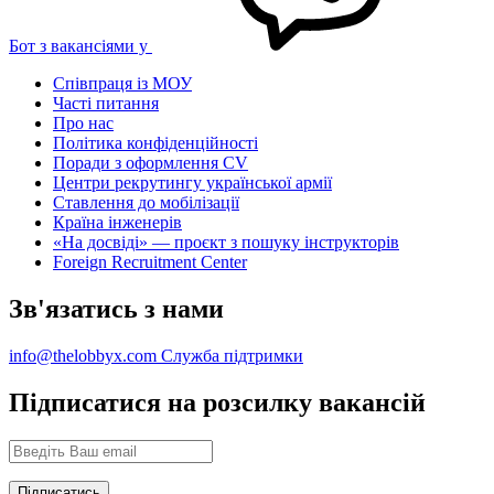
Бот з вакансіями у
Співпраця із МОУ
Часті питання
Про нас
Політика конфіденційності
Поради з оформлення CV
Центри рекрутингу української армії
Ставлення до мобілізації
Країна інженерів
«На досвіді» — проєкт з пошуку інструкторів
Foreign Recruitment Center
Зв'язатись з нами
info@thelobbyx.com
Служба підтримки
Підписатися на розсилку вакансій