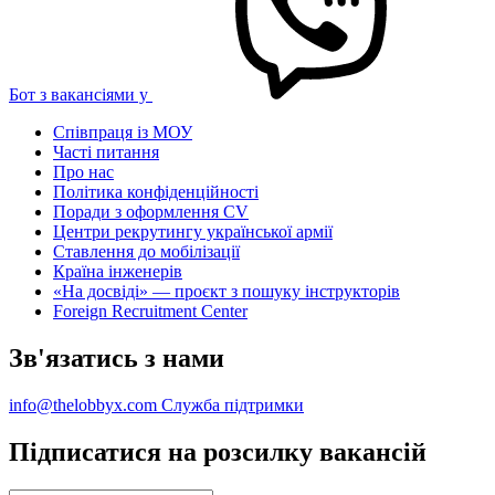
Бот з вакансіями у
Співпраця із МОУ
Часті питання
Про нас
Політика конфіденційності
Поради з оформлення CV
Центри рекрутингу української армії
Ставлення до мобілізації
Країна інженерів
«На досвіді» — проєкт з пошуку інструкторів
Foreign Recruitment Center
Зв'язатись з нами
info@thelobbyx.com
Служба підтримки
Підписатися на розсилку вакансій