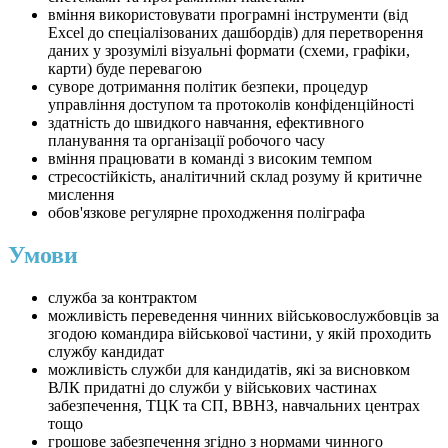
вміння використовувати програмні інструменти (від
Excel до спеціалізованих дашбордів) для перетворення
даних у зрозумілі візуальні формати (схеми, графіки,
карти) буде перевагою
суворе дотримання політик безпеки, процедур
управління доступом та протоколів конфіденційності
здатність до швидкого навчання, ефективного
планування та організації робочого часу
вміння працювати в команді з високим темпом
стресостійкість, аналітичний склад розуму й критичне
мислення
обов'язкове регулярне проходження поліграфа
Умови
служба за контрактом
можливість переведення чинних військовослужбовців за
згодою командира військової частини, у якій проходить
службу кандидат
можливість служби для кандидатів, які за висновком
ВЛК придатні до служби у військових частинах
забезпечення, ТЦК та СП, ВВНЗ, навчальних центрах
тощо
грошове забезпечення згідно з нормами чинного