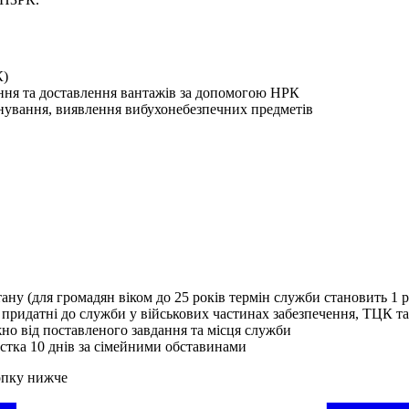
К)
ання та доставлення вантажів за допомогою НРК
інування, виявлення вибухонебезпечних предметів
тану (для громадян віком до 25 років термін служби становить 1 
 придатні до служби у військових частинах забезпечення, ТЦК 
жно від поставленого завдання та місця служби
устка 10 днів за сімейними обставинами
опку нижче