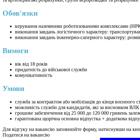
Обов'язки
керування наземними роботизованими комплексами (НР
виконання завдань логістичного характеру: транспортув
виконання завдань інженерно-саперного характеру: розм
Вимоги
вік від 18 років
придатність до військової служби
комунікативність
Умови
служба за контрактом або мобілізація до кінця воєнного с
можливість служби для кандидатів, які за висновком ВЛК
грошове забезпечення від 25 000 до 120 000 гривень зале
гарантована щорічна основна відпустка + додаткова відп
Для відгуку на вакансію заповнюйте форму, натиснувши на кн
Податися на вакансію