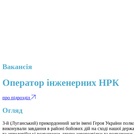
Вакансія
Оператор інженерних НРК
про підрозділ
Огляд
3-й (Луганський) прикордонний загін імені Героя України полк
виконували завдання в районі бойових дій на сході нашої держ
та артилерійські розрахунки, групи аеророзвідки та розрахунки