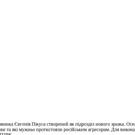
овника Євгенія Пікуса створений як підрозділ нового зразка. Ос
ави та які мужньо протистояли російським агресорам. Для викона
 ПЗРК.