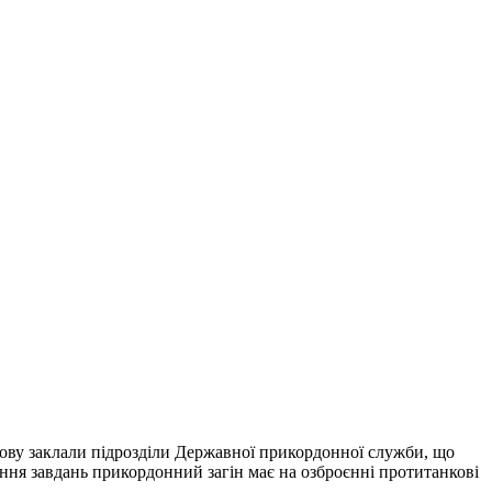
нову заклали підрозділи Державної прикордонної служби, що
ння завдань прикордонний загін має на озброєнні протитанкові