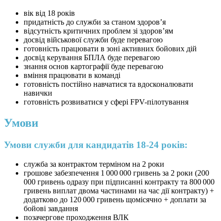
вік від 18 років
придатність до служби за станом здоров’я
відсутність критичних проблем зі здоров’ям
досвід військової служби буде перевагою
готовність працювати в зоні активних бойових дій
досвід керування БПЛА буде перевагою
знання основ картографії буде перевагою
вміння працювати в команді
готовність постійно навчатися та вдосконалювати
навички
готовність розвиватися у сфері FPV-пілотування
Умови
Умови служби для кандидатів 18-24 років:
служба за контрактом терміном на 2 роки
грошове забезпечення 1 000 000 гривень за 2 роки (200
000 гривень одразу при підписанні контракту та 800 000
гривень виплат двома частинами на час дії контракту) +
додатково до 120 000 гривень щомісячно + доплати за
бойові завдання
позачергове проходження ВЛК