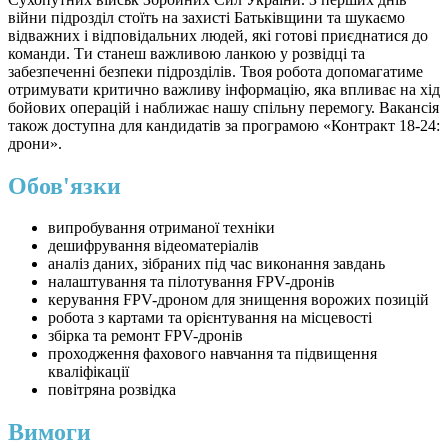
війни підрозділ стоїть на захисті Батьківщини та шукаємо
відважних і відповідальних людей, які готові приєднатися до
команди. Ти станеш важливою ланкою у розвідці та
забезпеченні безпеки підрозділів. Твоя робота допомагатиме
отримувати критично важливу інформацію, яка впливає на хід
бойових операцій і наближає нашу спільну перемогу. Вакансія
також доступна для кандидатів за програмою «Контракт 18-24:
дрони».
Обов'язки
випробування отриманої техніки
дешифрування відеоматеріалів
аналіз даних, зібраних під час виконання завдань
налаштування та пілотування FPV-дронів
керування FPV-дроном для знищення ворожих позицій
робота з картами та орієнтування на місцевості
збірка та ремонт FPV-дронів
проходження фахового навчання та підвищення
кваліфікації
повітряна розвідка
Вимоги