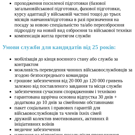
проходження посиленої підготовки (базової
загальновійськової підготовки, фахової підготовки,
курсу адаптації у військовій частині тощо) до трьох
місяців навчання/підготовка в разі призначення на
посаду за новою спеціальністю та/або переозброєння
підрозділу на новий вид озброєння та військової техніки
компенсація житла протягом служби
Умови служби для кандидатів від 25 років:
мобілізація до кінця воєнного стану або служба за
контрактом
можливість переведення чинних військовослужбовців за
згодою безпосереднього командира
грошове забезпечення від 20 000 до 120 000 гривень
залежно від поставленого завдання та місця служби
забезпечення сучасним спорядженням і технікою
гарантована щорічна основна відпустка 30 днів +
додаткова до 10 днів за сімейними обставинами
пакет соціальних і правових гарантій для
військовослужбовців та членів їхніх сімей
дружній колектив вмотивованих, активних й
ініціативних воїнів
медичне забезпечення
навчання на відповідну посаду після проходження