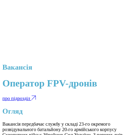
Вакансія
Оператор FPV-дронів
про підрозділ
Огляд
Вакансія передбачає службу у складі 23-го окремого
розвідувального батальйону 20-го армійського корпусу
Сухопутних військ Збройних Сил України. З перших днів