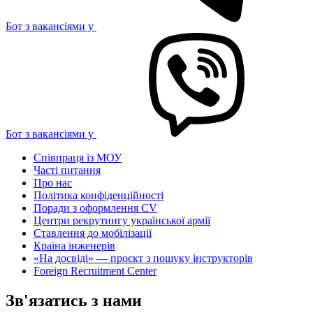
Бот з вакансіями у
Бот з вакансіями у
Співпраця із МОУ
Часті питання
Про нас
Політика конфіденційності
Поради з оформлення CV
Центри рекрутингу української армії
Ставлення до мобілізації
Країна інженерів
«На досвіді» — проєкт з пошуку інструкторів
Foreign Recruitment Center
Зв'язатись з нами