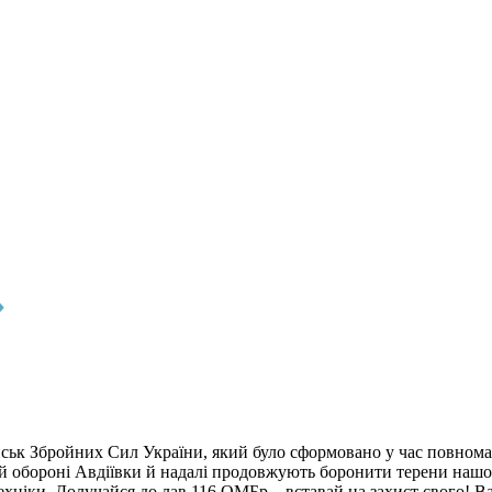
»
ійськ Збройних Сил України, який було сформовано у час повном
ій обороні Авдіївки й надалі продовжують боронити терени нашої
ехніки. Долучайся до лав 116 ОМБр – вставай на захист свого! В