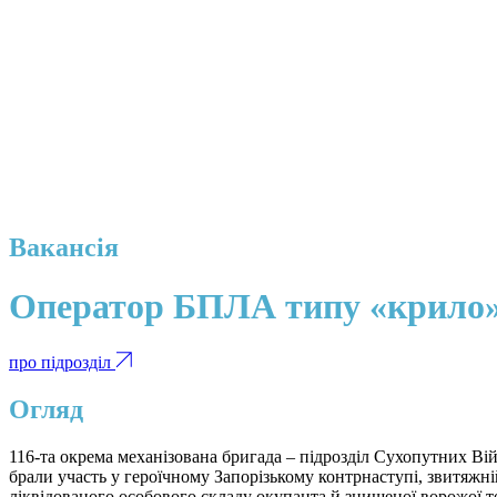
Вакансія
Оператор БПЛА типу «крило
про підрозділ
Огляд
116-та окрема механізована бригада – підрозділ Сухопутних В
брали участь у героїчному Запорізькому контрнаступі, звитяжн
ліквідованого особового складу окупанта й знищеної ворожої т