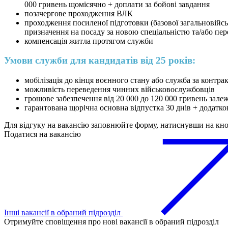
000 гривень щомісячно + доплати за бойові завдання
позачергове проходження ВЛК
проходження посиленої підготовки (базової загальновійсько
призначення на посаду за новою спеціальністю та/або пер
компенсація житла протягом служби
Умови служби для кандидатів від 25 років:
мобілізація до кінця воєнного стану або служба за контра
можливість переведення чинних військовослужбовців
грошове забезпечення від 20 000 до 120 000 гривень зале
гарантована щорічна основна відпустка 30 днів + додатко
Для відгуку на вакансію заповнюйте форму, натиснувши на кн
Податися на вакансію
Інші вакансії в обраний підрозділ
Отримуйте сповіщення про нові вакансії в обраний підрозділ