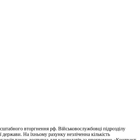
асштабного вторгнення рф. Військовослужбовці підрозділу
 держави. На їхньому рахунку незліченна кількість
акансія також доступна для кандидатів за програмою «Контракт