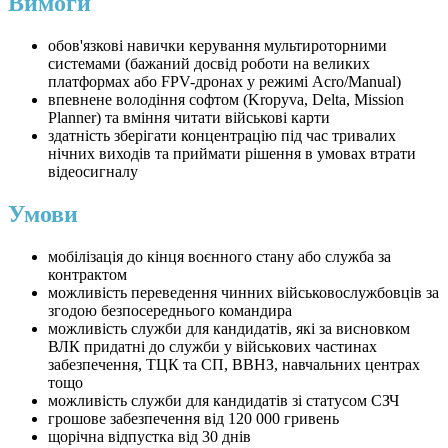
Вимоги
обов'язкові навички керування мультироторними
системами (бажаний досвід роботи на великих
платформах або FPV-дронах у режимі Acro/Manual)
впевнене володіння софтом (Kropyva, Delta, Mission
Planner) та вміння читати військові карти
здатність зберігати концентрацію під час тривалих
нічних виходів та приймати рішення в умовах втрати
відеосигналу
Умови
мобілізація до кінця воєнного стану або служба за
контрактом
можливість переведення чинних військовослужбовців за
згодою безпосереднього командира
можливість служби для кандидатів, які за висновком
ВЛК придатні до служби у військових частинах
забезпечення, ТЦК та СП, ВВНЗ, навчальних центрах
тощо
можливість служби для кандидатів зі статусом СЗЧ
грошове забезпечення від 120 000 гривень
щорічна відпустка від 30 днів