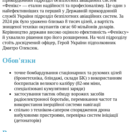
Прикордонний підрозділ безпілотних авіаційних систем
«Фенікс» — еталон надійності та професіоналізму. Це один з
найефективніших та перший у Державній прикордонній
службі України підрозділ безпілотних авіаційних систем. За
2024 рік було уражено близько 8 тисяч цілей, а вартість
знищеної техніки окупантів сягає 60 мільйонів доларів.
Керівництво держави високо оцінило ефективність «Феніксу»
й ухвалило рішення про його розширення. На чолі підрозділу
стоїть досвідчений офіцер, Герой України підполковник
Дмитро Олексюк.
Обов'язки
точне бомбардування стаціонарних та рухомих цілей
(бронетехніка, бліндажі, склади БК) з використанням
боєприпасів великого калібру (82-мм міни,
спеціалізовані кумулятивні заряди)
застосування тактик обходу ворожих засобів
радіоелектронної боротьби, перемикання частот та
використання інерційної системи навігації
спільно з техніком-сапером спорядження дрона
вибуховими пристроями, перевірка систем ініціації
(детонаторів)