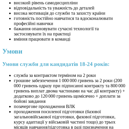
високий рівень самодисципліни
відповідальність та уважність до деталей
висока мотивація до служби та захисту країни
готовність постійно навчатися та вдосконалювати
професійні навички
бажання опановувати сучасні технології та
застосовувати їх на практиці
вміння працювати в команді
Умови
Умови служби для кандидатів 18-24 років:
служба за контрактом терміном на 2 роки
грошове забезпечення 1 000 000 гривень за 2 роки (200
000 гривень одразу при підписанні контракту та 800 000
гривень виплат двома частинами на час дії контракту) +
додатково до 120 000 гривень щомісячно + доплати за
бойові завдання
позачергове проходження ВЛК
проходження посиленої підготовки (базової
загальновійськової підготовки, фахової підготовки,
курсу адаптації у військовій частині тощо) до трьох
місяців навчання/підготовка в разі призначення на