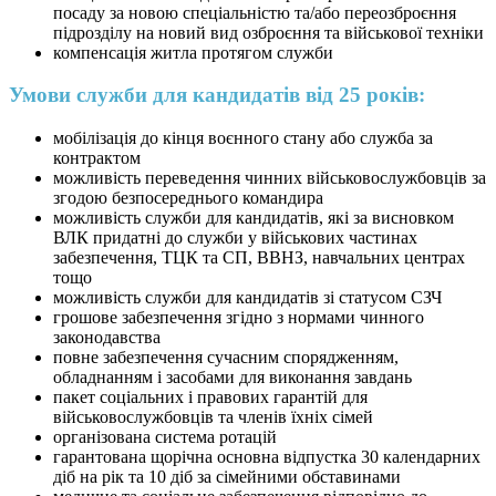
посаду за новою спеціальністю та/або переозброєння
підрозділу на новий вид озброєння та військової техніки
компенсація житла протягом служби
Умови служби для кандидатів від 25 років:
мобілізація до кінця воєнного стану або служба за
контрактом
можливість переведення чинних військовослужбовців за
згодою безпосереднього командира
можливість служби для кандидатів, які за висновком
ВЛК придатні до служби у військових частинах
забезпечення, ТЦК та СП, ВВНЗ, навчальних центрах
тощо
можливість служби для кандидатів зі статусом СЗЧ
грошове забезпечення згідно з нормами чинного
законодавства
повне забезпечення сучасним спорядженням,
обладнанням і засобами для виконання завдань
пакет соціальних і правових гарантій для
військовослужбовців та членів їхніх сімей
організована система ротацій
гарантована щорічна основна відпустка 30 календарних
діб на рік та 10 діб за сімейними обставинами