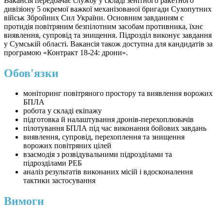
Вакансія передбачає службу у складі зенітного ракетного
дивізіону 5 окремої важкої механізованої бригади Сухопутних
військ Збройних Сил України. Основним завданням є
протидія повітряним безпілотним засобам противника, їхнє
виявлення, супровід та знищення. Підрозділ виконує завдання
у Сумській області. Вакансія також доступна для кандидатів за
програмою «Контракт 18-24: дрони».
Обов'язки
моніторинг повітряного простору та виявлення ворожих
БПЛА
робота у складі екіпажу
підготовка й налаштування дронів-перехоплювачів
пілотування БПЛА під час виконання бойових завдань
виявлення, супровід, перехоплення та знищення
ворожих повітряних цілей
взаємодія з розвідувальними підрозділами та
підрозділами РЕБ
аналіз результатів виконаних місій і вдосконалення
тактики застосування
Вимоги