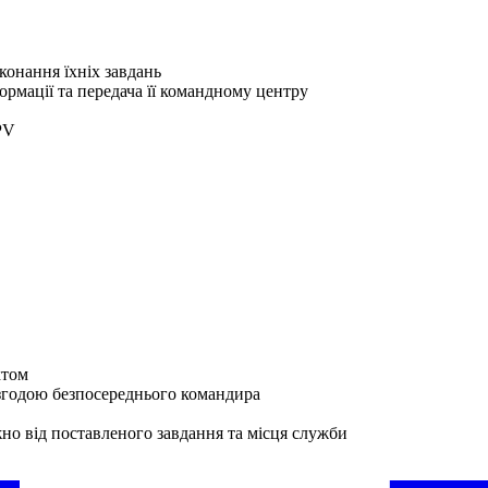
конання їхніх завдань
ормації та передача її командному центру
PV
ктом
згодою безпосереднього командира
жно від поставленого завдання та місця служби