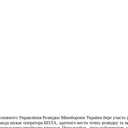
овного Управління Розвідки Міноборони України бере участь у сп
оманда шукає оператора БПЛА, здатного вести точну розвідку та
помагаючи приймати рішення. Приєднуйся - твоя майстерність у 