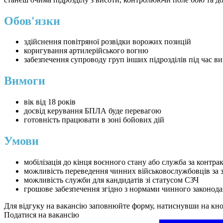
Обов'язки
здійснення повітряної розвідки ворожих позицій
коригування артилерійського вогню
забезпечення супроводу груп інших підрозділів під час ви
Вимоги
вік від 18 років
досвід керування БПЛА буде перевагою
готовність працювати в зоні бойових дій
Умови
мобілізація до кінця воєнного стану або служба за контра
можливість переведення чинних військовослужбовців за 
можливість служби для кандидатів зі статусом СЗЧ
грошове забезпечення згідно з нормами чинного законода
Для відгуку на вакансію заповнюйте форму, натиснувши на кн
Податися на вакансію