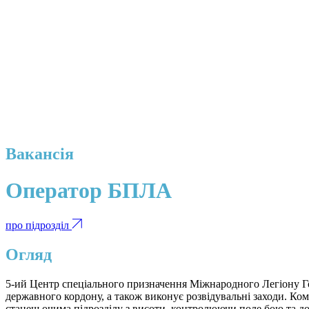
Вакансія
Оператор БПЛА
про підрозділ
Огляд
5-ий Центр спеціального призначення Міжнародного Легіону Гол
державного кордону, а також виконує розвідувальні заходи. К
станеш очима підрозділу з висоти, контролюючи поле бою та до