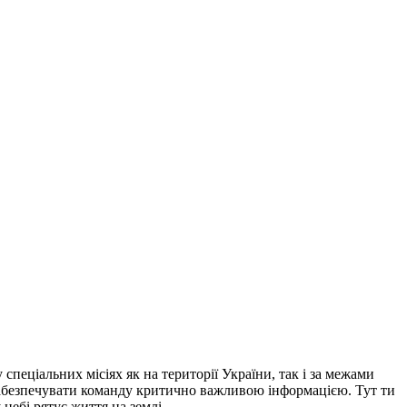
еціальних місіях як на території України, так і за межами
 забезпечувати команду критично важливою інформацією. Тут ти
небі рятує життя на землі.