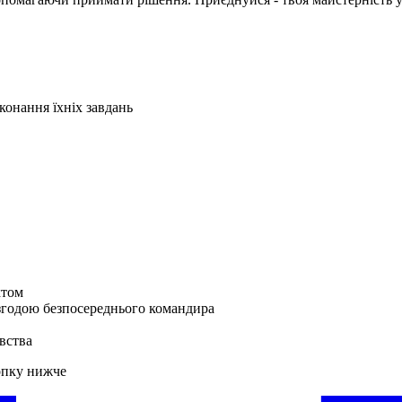
конання їхніх завдань
ктом
згодою безпосереднього командира
вства
опку нижче