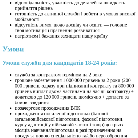
відповідальність, уважність до деталей та швидкість
прийняття рішень
готовність до активної служби і роботи в умовах високої
мобільності
відсутність вимог щодо досвіду чи освіти — головне
твоя мотивація і прагнення розвиватися
патріотизм і бажання захищати нашу країну
Умови
Умови служби для кандидатів 18-24 років:
служба за контрактом терміном на 2 роки
грошове забезпечення 1 000 000 гривень за 2 роки (200
000 гривень одразу при підписанні контракту та 800 000
гривень виплат двома частинами на час дії контракту) +
додатково до 120 000 гривень щомісячно + доплати за
бойові завдання
позачергове проходження ВЛК
проходження посиленої підготовки (базової
загальновійськової підготовки, фахової підготовки,
курсу адаптації у військовій частині тощо) до трьох
місяців навчання/підготовка в разі призначення на
посаду за новою спеціальністю та/або переозброєння