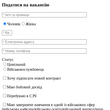
Податися на вакансію
Чоловік
Жінка
Статус
Цивільний
Військовослужбовець
Хочу підписати новий контракт
Маю бойовий досвід
Перебуваю в СЗЧ
Маю завершене навчання в одній із військових сфер
(військова кафедра/військова освіта/військовий вишкіл/інша