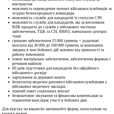
контрактом
можливість переведення чинних військовослужбовців за
згодою безпосереднього командира
можливість служби для кандидатів зі статусом СЗЧ
можливість служби для кандидатів, які за висновком
ВЛК придатні до служби у військових частинах
забезпечення, ТЦК та СП, ВВНЗ, навчальних центрах
тощо
грошове забезпечення 25 000 гривень + додаткові
виплати від 30 000 до 100 000 гривень за виконання
завдань в зоні бойових дій залежно від тривалості та
району виконання
повне матеріальне забезпечення, забезпечення формою і
речовим майном
60 днів підготовки для кандидатів без офіційного
військового досвіду
харчування за державні кошти
безоплатна медична допомога військовослужбовцям у
військових медичних закладах
повний пакет соціальних виплат
безкоштовне лікування та фінансова компенсація за
поранення внаслідок участі в бойових діях
Для відгуку на вакансію заповнюйте форму, натиснувши на
кнопку нижче