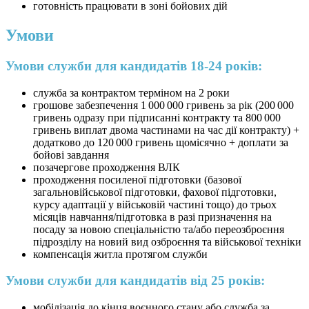
готовність працювати в зоні бойових дій
Умови
Умови служби для кандидатів 18-24 років:
служба за контрактом терміном на 2 роки
грошове забезпечення 1 000 000 гривень за рік (200 000
гривень одразу при підписанні контракту та 800 000
гривень виплат двома частинами на час дії контракту) +
додатково до 120 000 гривень щомісячно + доплати за
бойові завдання
позачергове проходження ВЛК
проходження посиленої підготовки (базової
загальновійськової підготовки, фахової підготовки,
курсу адаптації у військовій частині тощо) до трьох
місяців навчання/підготовка в разі призначення на
посаду за новою спеціальністю та/або переозброєння
підрозділу на новий вид озброєння та військової техніки
компенсація житла протягом служби
Умови служби для кандидатів від 25 років:
мобілізація до кінця воєнного стану або служба за