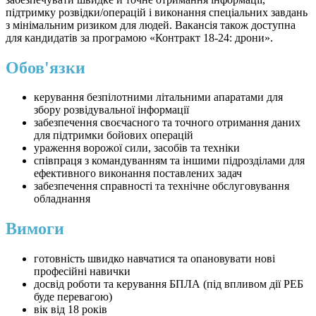
підтримку розвідки/операцій і виконання спеціальних завдань
з мінімальним ризиком для людей. Вакансія також доступна
для кандидатів за програмою «Контракт 18-24: дрони».
Обов'язки
керування безпілотними літальними апаратами для
збору розвідувальної інформації
забезпечення своєчасного та точного отримання даних
для підтримки бойових операцій
ураження ворожої сили, засобів та техніки
співпраця з командуванням та іншими підрозділами для
ефективного виконання поставлених задач
забезпечення справності та технічне обслуговування
обладнання
Вимоги
готовність швидко навчатися та опановувати нові
професійні навички
досвід роботи та керування БПЛА (під впливом дії РЕБ
буде перевагою)
вік від 18 років