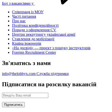
Бот з вакансіями у
Співпраця із МОУ
Часті питання
Про нас
Політика конфіденційності
Поради з оформлення CV
Центри рекрутингу української армії
Ставлення до мобілізації
Країна інженерів
«На досвіді» — проєкт з пошуку інструкторів
Foreign Recruitment Center
Зв'язатись з нами
info@thelobbyx.com
Служба підтримки
Підписатися на розсилку вакансій