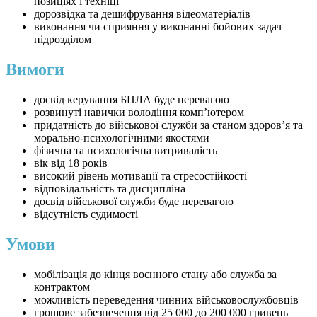
позиціях і техніці
дорозвідка та дешифрування відеоматеріалів
виконання чи сприяння у виконанні бойових задач
підрозділом
Вимоги
досвід керування БПЛА буде перевагою
розвинуті навички володіння комп’ютером
придатність до військової служби за станом здоров’я та
морально-психологічними якостями
фізична та психологічна витривалість
вік від 18 років
високий рівень мотивації та стресостійкості
відповідальність та дисципліна
досвід військової служби буде перевагою
відсутність судимості
Умови
мобілізація до кінця воєнного стану або служба за
контрактом
можливість переведення чинних військовослужбовців
грошове забезпечення від 25 000 до 200 000 гривень