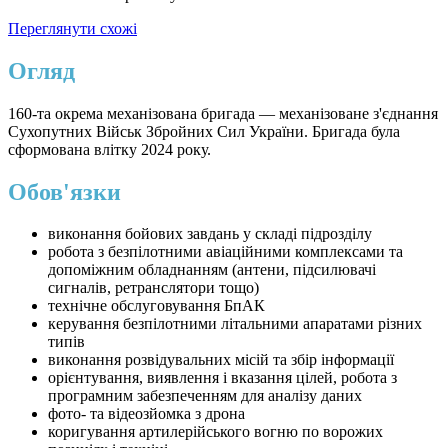
Переглянути схожі
Огляд
160-та окрема механізована бригада — механізоване з'єднання
Сухопутних Військ Збройних Сил України. Бригада була
сформована влітку 2024 року.
Обов'язки
виконання бойових завдань у складі підрозділу
робота з безпілотними авіаційними комплексами та
допоміжним обладнанням (антени, підсилювачі
сигналів, ретранслятори тощо)
технічне обслуговування БпАК
керування безпілотними літальними апаратами різних
типів
виконання розвідувальних місій та збір інформації
орієнтування, виявлення і вказання цілей, робота з
програмним забезпеченням для аналізу даних
фото- та відеозйомка з дрона
коригування артилерійського вогню по ворожих