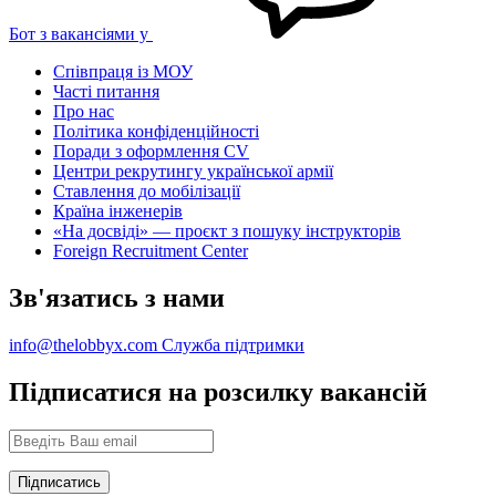
Бот з вакансіями у
Співпраця із МОУ
Часті питання
Про нас
Політика конфіденційності
Поради з оформлення CV
Центри рекрутингу української армії
Ставлення до мобілізації
Країна інженерів
«На досвіді» — проєкт з пошуку інструкторів
Foreign Recruitment Center
Зв'язатись з нами
info@thelobbyx.com
Служба підтримки
Підписатися на розсилку вакансій