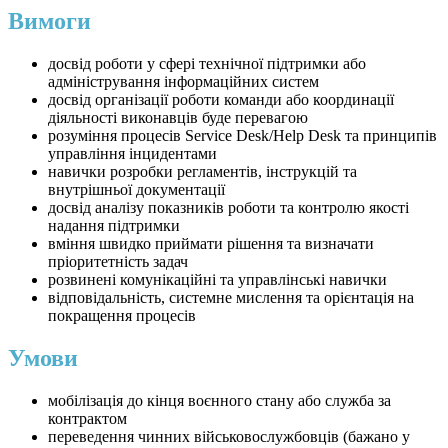
Вимоги
досвід роботи у сфері технічної підтримки або
адміністрування інформаційних систем
досвід організації роботи команди або координації
діяльності виконавців буде перевагою
розуміння процесів Service Desk/Help Desk та принципів
управління інцидентами
навички розробки регламентів, інструкцій та
внутрішньої документації
досвід аналізу показників роботи та контролю якості
надання підтримки
вміння швидко приймати рішення та визначати
пріоритетність задач
розвинені комунікаційні та управлінські навички
відповідальність, системне мислення та орієнтація на
покращення процесів
Умови
мобілізація до кінця воєнного стану або служба за
контрактом
переведення чинних військовослужбовців (бажано у