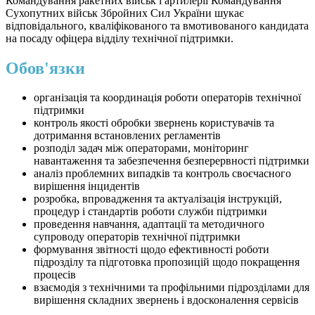
Командування ракетних військ і артилерії Командування
Сухопутних військ Збройних Сил України шукає
відповідального, кваліфікованого та вмотивованого кандидата
на посаду офіцера відділу технічної підтримки.
Обов'язки
організація та координація роботи операторів технічної
підтримки
контроль якості обробки звернень користувачів та
дотримання встановлених регламентів
розподіл задач між операторами, моніторинг
навантаження та забезпечення безперервності підтримки
аналіз проблемних випадків та контроль своєчасного
вирішення інцидентів
розробка, впровадження та актуалізація інструкцій,
процедур і стандартів роботи служби підтримки
проведення навчання, адаптації та методичного
супроводу операторів технічної підтримки
формування звітності щодо ефективності роботи
підрозділу та підготовка пропозицій щодо покращення
процесів
взаємодія з технічними та профільними підрозділами для
вирішення складних звернень і вдосконалення сервісів