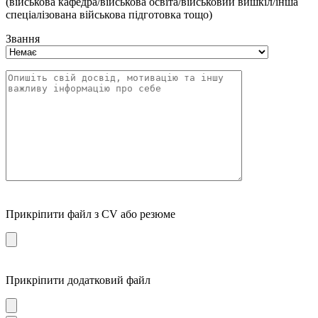
(військова кафедра/військова освіта/військовий вишкіл/інша
спеціалізована військова підготовка тощо)
Звання
Прикріпити файл з CV або резюме
Прикріпити додатковий файл