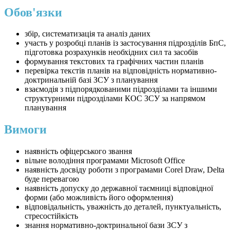
Обов'язки
збір, систематизація та аналіз даних
участь у розробці планів із застосування підрозділів БпС,
підготовка розрахунків необхідних сил та засобів
формування текстових та графічних частин планів
перевірка текстів планів на відповідність нормативно-
доктринальній базі ЗСУ з планування
взаємодія з підпорядкованими підрозділами та іншими
структурними підрозділами КОС ЗСУ за напрямом
планування
Вимоги
наявність офіцерського звання
вільне володіння програмами Microsoft Office
наявність досвіду роботи з програмами Corel Draw, Delta
буде перевагою
наявність допуску до державної таємниці відповідної
форми (або можливість його оформлення)
відповідальність, уважність до деталей, пунктуальність,
стресостійкість
знання нормативно-доктринальної бази ЗСУ з