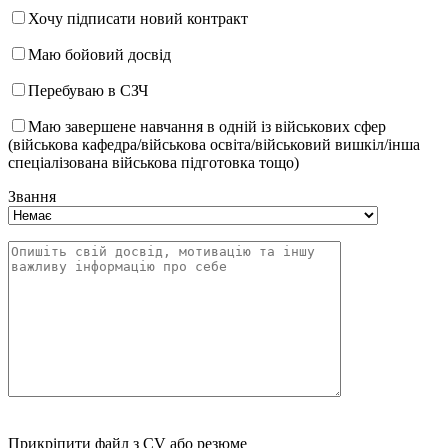
Хочу підписати новий контракт
Маю бойовий досвід
Перебуваю в СЗЧ
Маю завершене навчання в одній із військових сфер
(військова кафедра/військова освіта/військовий вишкіл/інша
спеціалізована військова підготовка тощо)
Звання
Прикріпити файл з CV або резюме