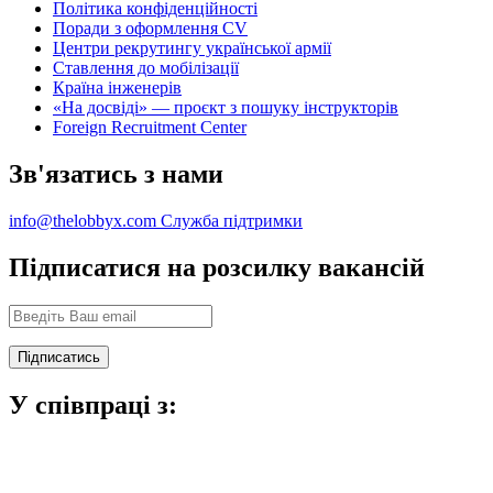
Політика конфіденційності
Поради з оформлення CV
Центри рекрутингу української армії
Ставлення до мобілізації
Країна інженерів
«На досвіді» — проєкт з пошуку інструкторів
Foreign Recruitment Center
Зв'язатись з нами
info@thelobbyx.com
Служба підтримки
Підписатися на розсилку вакансій
У співпраці з: