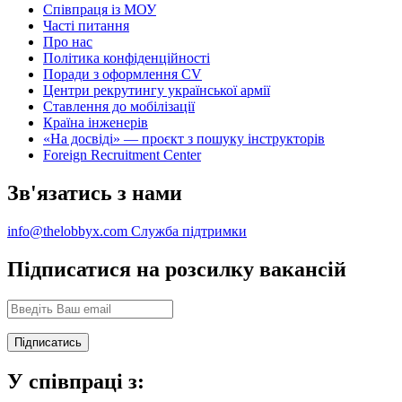
Співпраця із МОУ
Часті питання
Про нас
Політика конфіденційності
Поради з оформлення CV
Центри рекрутингу української армії
Ставлення до мобілізації
Країна інженерів
«На досвіді» — проєкт з пошуку інструкторів
Foreign Recruitment Center
Зв'язатись з нами
info@thelobbyx.com
Служба підтримки
Підписатися на розсилку вакансій
У співпраці з: