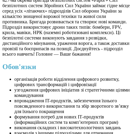
427-ма окрема бригада безпілотних систем «Рарог» Сил
безпілотних систем Збройних Сил України займає гідне місце
серед усіх «літаючих» підрозділів Сил оборони України за
кількістю знищеної ворожої техніки та живої сили
противника. Бригада розвивається та створює нові команди.
Підрозділ використовує дрони таких типів: бомбери, FPV,
крила, мавіки, НРК (наземні роботизовані комплекси). Ці
безпілотні системи виконують завдання з розвідки,
дистанційного мінування, ураження ворога, а також доставки
провізії та боєприпасів на позиції. Доєднуйтесь - підрозділ
всього навчить! Головне — Ваше бажання!
Обов'язки
організація роботи відділення цифрового розвитку,
цифрових трансформацій і цифровізації
узгодження цифрових ініціатив зі стратегічними цілями
командування
впровадження ІT-продуктів, забезпечення їхнього
повсякденного використання та збір зворотного зв’язку
для їхнього покращення
формування потреб для нових ІТ-продуктів
(інформаційних систем та комп’ютерних програм)
виконання складних і високотехнологічних завдань
взаємодія з іншими підрозділами для отримання