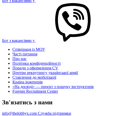
Бот з вакансіями у
Бот з вакансіями у
Співпраця із МОУ
Часті питання
Про нас
Політика конфіденційності
Поради з оформлення CV
Центри рекрутингу української армії
Ставлення до мобілізації
Країна інженерів
«На досвіді» — проєкт з пошуку інструкторів
Foreign Recruitment Center
Зв'язатись з нами
info@thelobbyx.com
Служба підтримки