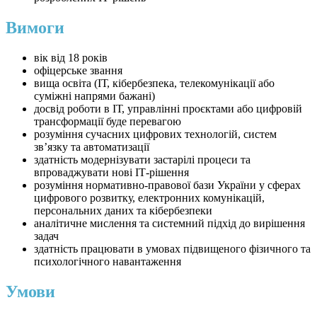
Вимоги
вік від 18 років
офіцерське звання
вища освіта (ІТ, кібербезпека, телекомунікації або
суміжні напрями бажані)
досвід роботи в ІТ, управлінні проєктами або цифровій
трансформації буде перевагою
розуміння сучасних цифрових технологій, систем
зв’язку та автоматизації
здатність модернізувати застарілі процеси та
впроваджувати нові ІТ-рішення
розуміння нормативно-правової бази України у сферах
цифрового розвитку, електронних комунікацій,
персональних даних та кібербезпеки
аналітичне мислення та системний підхід до вирішення
задач
здатність працювати в умовах підвищеного фізичного та
психологічного навантаження
Умови