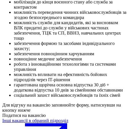
мобілізація до кінця воєнного стану або служба за
контрактом
можливість переведення чинних військовослужбовців за
згодою безпосереднього командира
можливість служби для кандидатів, які за висновком
ВЛК придатні до служби у військових частинах
забезпечення, ТЦК та СП, ВВНЗ, навчальних центрах
тощо
забезпечення формою та засобами індивідуального
захисту;
забезпечення повноцінним харчуванням
повноцінне медичне забезпечення
робота з інноваційними технологіями та системами
управління
можливість впливати на ефективність бойових
підрозділів через ІТ-рішення
гарантована щорічна основна відпустка 30 діб +
додаткова відпустка 10 днів за сімейними обставинами
соціальний захист військовослужбовців та їхніх сімей
Для відгуку на вакансію заповнюйте форму, натиснувши на
кнопку нижче
Податися на вакансію
Інші вакансії в обраний підрозділ