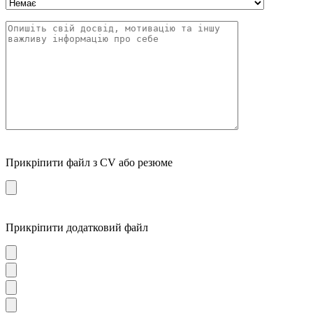
Прикріпити файл з CV або резюме
Прикріпити додатковий файл