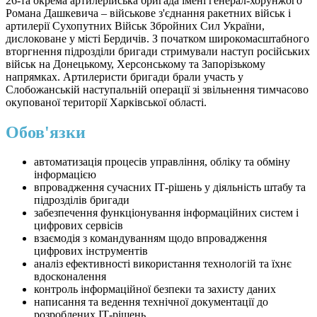
26-та окрема артилерійська бригада імені генерал-хорунжого
Романа Дашкевича – військове з'єднання ракетних військ і
артилерії Сухопутних Військ Збройних Сил України,
дислоковане у місті Бердичів. З початком широкомасштабного
вторгнення підрозділи бригади стримували наступ російських
військ на Донецькому, Херсонському та Запорізькому
напрямках. Артилеристи бригади брали участь у
Слобожанській наступальній операції зі звільнення тимчасово
окупованої території Харківської області.
Обов'язки
автоматизація процесів управління, обліку та обміну
інформацією
впровадження сучасних ІТ-рішень у діяльність штабу та
підрозділів бригади
забезпечення функціонування інформаційних систем і
цифрових сервісів
взаємодія з командуванням щодо впровадження
цифрових інструментів
аналіз ефективності використання технологій та їхнє
вдосконалення
контроль інформаційної безпеки та захисту даних
написання та ведення технічної документації до
розроблених ІТ-рішень