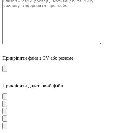
Прикріпити файл з CV або резюме
Прикріпити додатковий файл