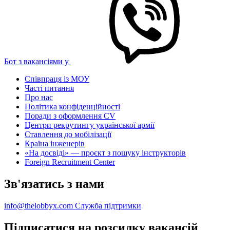
Бот з вакансіями у
Співпраця із МОУ
Часті питання
Про нас
Політика конфіденційності
Поради з оформлення CV
Центри рекрутингу української армії
Ставлення до мобілізації
Країна інженерів
«На досвіді» — проєкт з пошуку інструкторів
Foreign Recruitment Center
Зв'язатись з нами
info@thelobbyx.com
Служба підтримки
Підписатися на розсилку вакансій