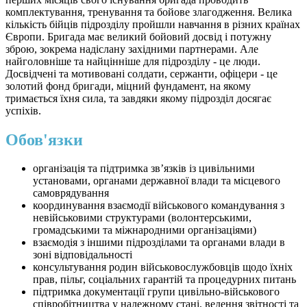
комплектування, тренування та бойове злагодження. Велика
кількість бійців підрозділу пройшли навчання в різних країнах
Європи. Бригада має великий бойовий досвід і потужну
зброю, зокрема надіслану західними партнерами. Але
найголовніше та найцінніше для підрозділу - це люди.
Досвідчені та мотивовані солдати, сержанти, офіцери - це
золотий фонд бригади, міцний фундамент, на якому
тримається їхня сила, та завдяки якому підрозділ досягає
успіхів.
Обов'язки
організація та підтримка зв’язків із цивільними
установами, органами державної влади та місцевого
самоврядування
координування взаємодії військового командування з
невійськовими структурами (волонтерськими,
громадськими та міжнародними організаціями)
взаємодія з іншими підрозділами та органами влади в
зоні відповідальності
консультування родин військовослужбовців щодо їхніх
прав, пільг, соціальних гарантій та процедурних питань
підтримка документації групи цивільно-військового
співробітництва у належному стані, ведення звітності та