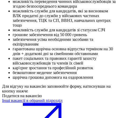
можливість переведення чинних військовослужбовців за
згодою безпосереднього командира
можливість служби для кандидатів, які за висновком
ВЛК придатні до служби у військових частинах
забезпечення, ТЦК та СП, ВВНЗ, навчальних центрах
тощо
можливість служби для кандидатів зі статусом СЗЧ
грошове забезпечення від 50 000 гривень
забезпечення усіма необхідними засобами та
екіпіруванням
гарантована щорічна основна відпустка терміном на 30
днів + додаткові дні за сімейними обставинами
пакет соціальних та правових гарантії захисту
військовослужбовців та членів їх сімей
кар'єрне зростання та професійний розвиток
безкоштовне медичне забезпечення
щорічна грошова допомога на оздоровлення
Для відгуку на вакансію заповнюйте форму, натиснувши на
кнопку нижче
Податися на вакансію
Інші вакансії в обраний підрозділ