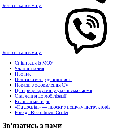
Бот з вакансіями у
Бот з вакансіями у
Співпраця із МОУ
Часті питання
Про нас
Політика конфіденційності
Поради з оформлення CV
Центри рекрутингу української армії
Ставлення до мобілізації
Країна інженерів
«На досвіді» — проєкт з пошуку інструкторів
Foreign Recruitment Center
Зв'язатись з нами