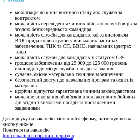
мобілізація до кінця воєнного стану або служба за
контрактом
можливість переведення чинних військовослужбовців за
згодою безпосереднього командира
можливість служби для кандидатів, які за висновком
ВЛК придатні до служби у військових частинах
забезпечення, ТЦК та СП, ВВНЗ, навчальних центрах
тощо
можливість служби для кандидатів зі статусом СЗЧ
грошове забезпечення від 25 000 до 125 000 гривень
відповідно до місця служби, посади та звання
сучасне, якісне матеріально-технічне забезпечення
безоплатний доступ до навчальних програм та освітніх
матеріалів
щорічна відпустка гарантована чинним законодавством
можливе виконання обовʼязків в зоні активних бойових
дій згідно з вимогами посади та поставленими
завданнями
Для відгуку на вакансію заповнюйте форму, натиснувши на
кнопку нижче
Податися на вакансію
Інші вакансії в обраний підрозділ