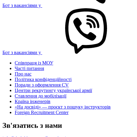
Бот з вакансіями у
Бот з вакансіями у
Співпраця із МОУ
Часті питання
Про нас
Політика конфіденційності
Поради з оформлення CV
Центри рекрутингу української армії
Ставлення до мобілізації
Країна інженерів
«На досвіді» — проєкт з пошуку інструкторів
Foreign Recruitment Center
Зв'язатись з нами