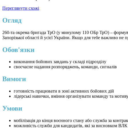
Переглянути схожі
Огляд
260-та окрема бригада ТрО (у минулому 110 ОБр ТрО) – формуван
Запорізької області й усієї України. Якщо для тебе важливо не 
Обов'язки
виконання бойових завдань у складі підрозділу
своєчасне надання розпоряджень, команди, сигналів
Вимоги
готовність працювати в зоні активних бойових дій
лідерські навички, вміння організувати команду та мотив
Умови
мобілізація до кінця воєнного стану або служба за контра
можливість служби для кандидатів, які за висновком ВЛК