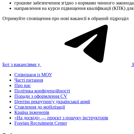
грошове забезпечення згідно з нормами чинного законода
направлення на курси підвищення кваліфікації (КПК) для
Отримуйте сповіщення про нові вакансії в обраний підрозділ
Бот з вакансіями у
Співпраця із МОУ
Часті питання
Про нас
Політика конфіденційності
Поради з оформлення CV
Центри рекрутингу української армії
Ставлення до мобілізації
Країна інженерів
«На досвіді» — проєкт з пошуку інструкторів
Foreign Recruitment Center