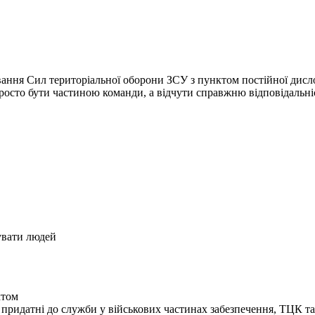
ня Сил територіальної оборони ЗСУ з пунктом постійної дислокац
просто бути частиною команди, а відчути справжню відповідальніс
увати людей
ктом
 придатні до служби у військових частинах забезпечення, ТЦК 