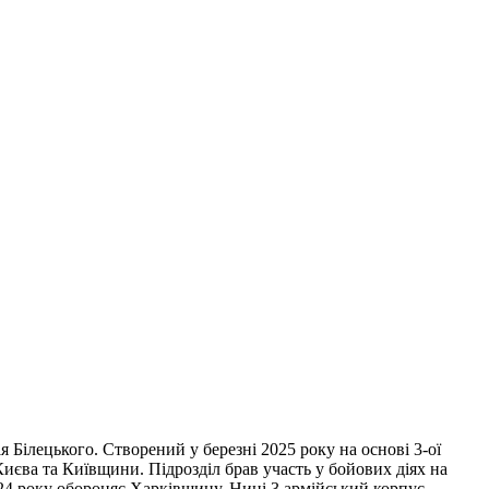
Білецького. Створений у березні 2025 року на основі 3-ої
иєва та Київщини. Підрозділ брав участь у бойових діях на
024 року обороняє Харківщину. Нині 3 армійський корпус