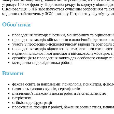
утримує 150 км фронту. Підготовка рекрутів корпусу відповіда
Є.Коновальця. 3 АК забезпечується сучасним озброєнням та акт
медичних забезпечень у ЗСУ – власну Патронатну службу, сучасн
Обов'язки
проведення психодіагностики, моніторингу та оцінюванн
проведення заходів військово-психологічної підготовки о
участь у професійно-психологічному відборі та розподілі
проведення заходів відновлення психологічної готовності 
надання психологічної допомоги військовослужбовцям, пр
організація та проведення занять для особового складу та 
методична та дослідницька робота
Вимоги
фахова освіта за напрямами: психологія, психіатрія, фізіол
наявність фахових курсів, сертифікатів
цивільний/військовий досвід роботи за спеціальністю
патріотизм
стійкість до фрустрації
проактивна позиція у роботі, бажання розвиватися, навча