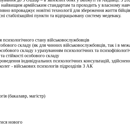
є найвищим армійським стандартам та проходить у власному навч
ивно впроваджує новітні технології для збереження життя бійців
і стабілізаційні пункти та відпрацьовану систему медеваку.
я психологічного стану військовослужбовців
собового складу (як для чинних військовослужбовців, так і в меж
 особового складу з урахуванням психологічних та психофізіолог
та стійкості особового складу
оведення індивідуальних психологічних консультацій, здійсненн
колег - військових психологів підрозділів 3 АК
огія (бакалавр, магістр)
тися нового