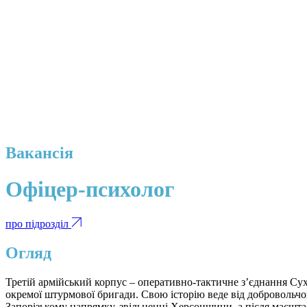
Вакансія
Офіцер-психолог
про підрозділ
Огляд
Третій армійський корпус – оперативно-тактичне з’єднання Сух
окремої штурмової бригади. Свою історію веде від добровольчо
Запорізькому напрямку, звільненні Херсонщини, а після масшта