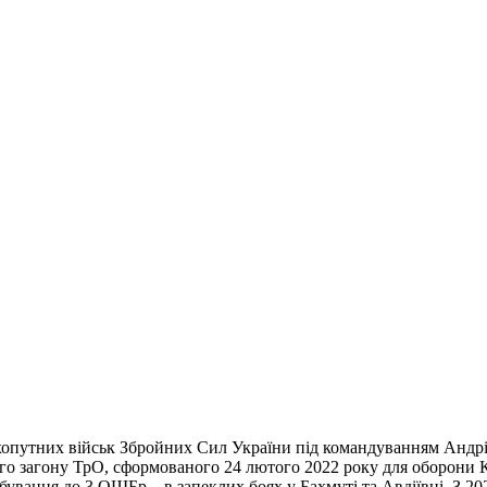
опутних військ Збройних Сил України під командуванням Андрія 
го загону ТрО, сформованого 24 лютого 2022 року для оборони К
бування до 3 ОШБр – в запеклих боях у Бахмуті та Авдіївці. З 2