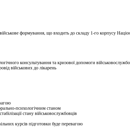
йськове формування, що входить до складу 1-го корпусу Націона
логічного консультування та кризової допомоги військовослужб
ровід військових до лікарень
евагою
морально-психологічним станом
табілізації стану військовослужбовців
вільних курсів підготовки буде перевагою