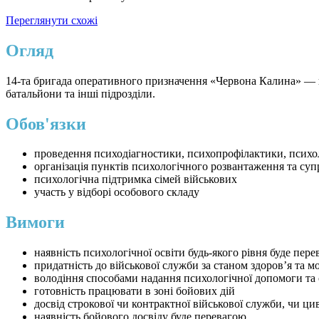
Переглянути схожі
Огляд
14-та бригада оперативного призначення «Червона Калина» — ві
батальйони та інші підрозділи.
Обов'язки
проведення психодіагностики, психопрофілактики, психо
організація пунктів психологічного розвантаження та суп
психологічна підтримка сімей військових
участь у відборі особового складу
Вимоги
наявність психологічної освіти будь-якого рівня буде пер
придатність до військової служби за станом здоров’я та 
володіння способами надання психологічної допомоги та с
готовність працювати в зоні бойових дій
досвід строкової чи контрактної військової служби, чи ци
наявність бойового досвіду буде перевагою