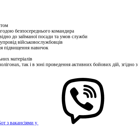
ктом
згодою безпосереднього командира
овідно до займаної посади та умов служби
супровід військовослужбовців
для підвищення навичок
ьних матеріалів
олігонах, так і в зоні проведення активних бойових дій, згідно 
Бот з вакансіями у