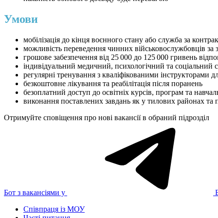
Умови
мобілізація до кінця воєнного стану або служба за контра
можливість переведення чинних військовослужбовців за 
грошове забезпечення від 25 000 до 125 000 гривень відп
індивідуальний медичний, психологічний та соціальний 
регулярні тренування з кваліфікованими інструкторами 
безкоштовне лікування та реабілітація після поранень
безоплатний доступ до освітніх курсів, програм та навчал
виконання поставлених завдань як у тилових районах та п
Отримуйте сповіщення про нові вакансії в обраний підрозділ
Бот з вакансіями у
Співпраця із МОУ
Часті питання