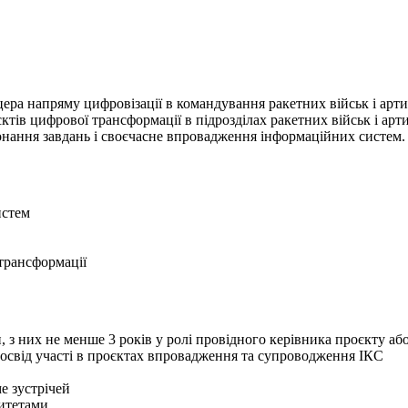
ра напряму цифровізації в командування ракетних військ і арти
тів цифрової трансформації в підрозділах ракетних військ і арти
онання завдань і своєчасне впровадження інформаційних систем.
истем
 трансформації
, з них не менше 3 років у ролі провідного керівника проєкту а
, досвід участі в проєктах впровадження та супроводження ІКС
е зустрічей
ритетами