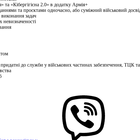
 та «Кібергігієна 2.0» в додатку Армія+
авданнями та проєктами одночасно, або суміжний військовий досві
 виконання задач
ах невизначеності
нання
ктом
 придатні до служби у військових частинах забезпечення, ТЦК 
вства
б