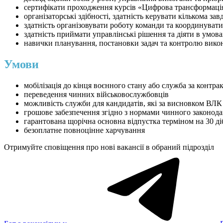
сертифікати проходження курсів «Цифрова трансформація»
організаторські здібності, здатність керувати кількома з
здатність організовувати роботу команди та координувати
здатність приймати управлінські рішення та діяти в умов
навички планування, постановки задач та контролю вико
Умови
мобілізація до кінця воєнного стану або служба за контра
переведення чинних військовослужбовців
можливість служби для кандидатів, які за висновком ВЛК
грошове забезпечення згідно з нормами чинного законода
гарантована щорічна основна відпустка терміном на 30 ді
безоплатне повноцінне харчування
Отримуйте сповіщення про нові вакансії в обраний підрозділ