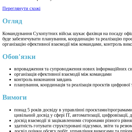
Переглянути схожі
Огляд
Командування Сухопутних військ шукає фахівця на посаду офіце
буде забезпечувати планування, координацію та реалізацію проєк
організацію ефективної взаємодії між командами, контроль вик
Обов'язки
впровадження та супроводження нових інформаційних с
організація ефективної взаємодії між командами
контроль виконання завдань
планування, координація та реалізація проєктів цифрової
Вимоги
понад 5 років досвіду в управлінні проєктами/програмами
цивільний досвід у сфері IT, автоматизації, цифровізації
досвід взаємодії зі зацікавленими сторонами різного рівня
здатність готувати структуровані підсумки, звіти та резюм
досвід оцінки обсягу робіт, управління вимогами та пріо