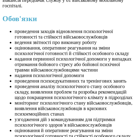
Вакансія передбачає службу у 61 військовому мобільному
госпіталі.
Обов'язки
проведення заходів відновлення психологічної
готовності та стійкості військовослужбовців
ведення звітності про виконану роботу
оцінювання, оперативне реагування на зміни
психологічної готовності й стійкості особового складу
надання первинної психологічної допомоги у випадках
отримання бойового стресу або бойової психічної
травми військовослужбовцями частини
надання психологічної допомоги
проведення психоедукативних та тренінгових занять
проведення аналізу психологічного стану особового
складу, виявлення проблем та розробка рекомендацій
щодо покращення психологічного клімату в підрозділах
моніторинг психологічного стану військовослужбовців,
виявлення військовослужбовців в кризових
психоемоційних станах
узгодження дій з командуванням для підтримки
психологічного здоров’я військовослужбовців
оцінювання й оперативне реагування на зміни
психологічної готовності та стійкості особового складу