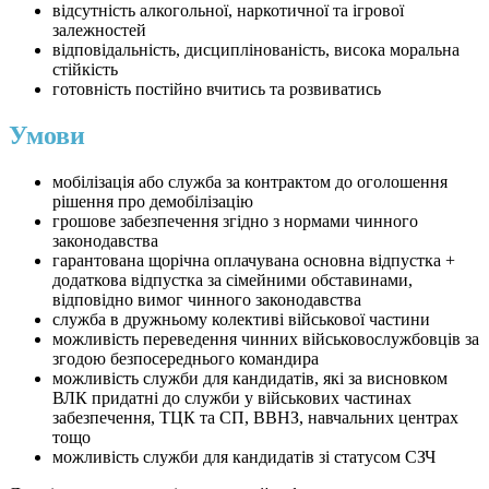
відсутність алкогольної, наркотичної та ігрової
залежностей
відповідальність, дисциплінованість, висока моральна
стійкість
готовність постійно вчитись та розвиватись
Умови
мобілізація або служба за контрактом до оголошення
рішення про демобілізацію
грошове забезпечення згідно з нормами чинного
законодавства
гарантована щорічна оплачувана основна відпустка +
додаткова відпустка за сімейними обставинами,
відповідно вимог чинного законодавства
служба в дружньому колективі військової частини
можливість переведення чинних військовослужбовців за
згодою безпосереднього командира
можливість служби для кандидатів, які за висновком
ВЛК придатні до служби у військових частинах
забезпечення, ТЦК та СП, ВВНЗ, навчальних центрах
тощо
можливість служби для кандидатів зі статусом СЗЧ