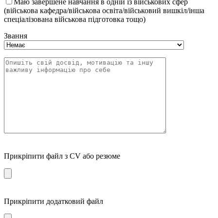
Маю завершене навчання в одній із військових сфер
(військова кафедра/військова освіта/військовий вишкіл/інша
спеціалізована військова підготовка тощо)
Звання
Прикріпити файл з CV або резюме
Прикріпити додатковий файл