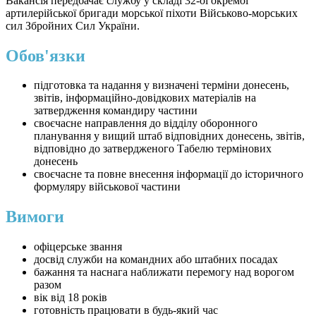
Вакансія передбачає службу у складі 32-ої окремої
артилерійської бригади морської піхоти Військово-морських
сил Збройних Сил України.
Обов'язки
підготовка та надання у визначені терміни донесень,
звітів, інформаційно-довідкових матеріалів на
затвердження командиру частини
своєчасне направлення до відділу оборонного
планування у вищий штаб відповідних донесень, звітів,
відповідно до затвердженого Табелю термінових
донесень
своєчасне та повне внесення інформації до історичного
формуляру військової частини
Вимоги
офіцерське звання
досвід служби на командних або штабних посадах
бажання та наснага наближати перемогу над ворогом
разом
вік від 18 років
готовність працювати в будь-який час