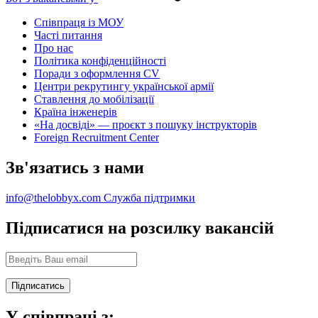
Співпраця із МОУ
Часті питання
Про нас
Політика конфіденційності
Поради з оформлення CV
Центри рекрутингу української армії
Ставлення до мобілізації
Країна інженерів
«На досвіді» — проєкт з пошуку інструкторів
Foreign Recruitment Center
Зв'язатись з нами
info@thelobbyx.com
Служба підтримки
Підписатися на розсилку вакансій
У співпраці з: