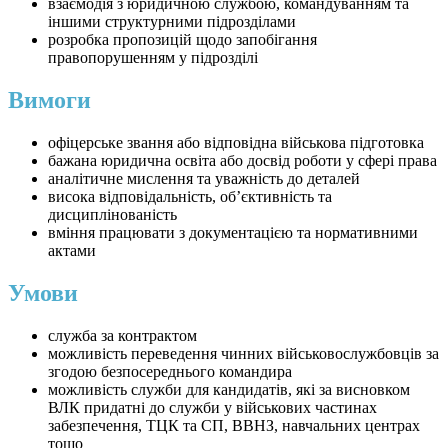
взаємодія з юридичною службою, командуванням та
іншими структурними підрозділами
розробка пропозицій щодо запобігання
правопорушенням у підрозділі
Вимоги
офіцерське звання або відповідна військова підготовка
бажана юридична освіта або досвід роботи у сфері права
аналітичне мислення та уважність до деталей
висока відповідальність, об’єктивність та
дисциплінованість
вміння працювати з документацією та нормативними
актами
Умови
служба за контрактом
можливість переведення чинних військовослужбовців за
згодою безпосереднього командира
можливість служби для кандидатів, які за висновком
ВЛК придатні до служби у військових частинах
забезпечення, ТЦК та СП, ВВНЗ, навчальних центрах
тощо