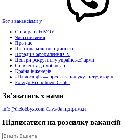
Бот з вакансіями у
Співпраця із МОУ
Часті питання
Про нас
Політика конфіденційності
Поради з оформлення CV
Центри рекрутингу української армії
Ставлення до мобілізації
Країна інженерів
«На досвіді» — проєкт з пошуку інструкторів
Foreign Recruitment Center
Зв'язатись з нами
info@thelobbyx.com
Служба підтримки
Підписатися на розсилку вакансій