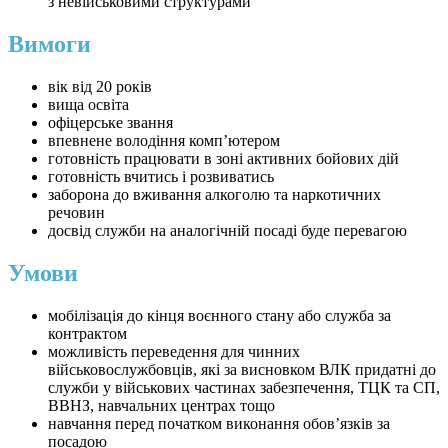
з невійськовими структурами
Вимоги
вік від 20 років
вища освіта
офіцерське звання
впевнене володіння комп’ютером
готовність працювати в зоні активних бойових дій
готовність вчитись і розвиватись
заборона до вживання алкоголю та наркотичних
речовин
досвід служби на аналогічній посаді буде перевагою
Умови
мобілізація до кінця воєнного стану або служба за
контрактом
можливість переведення для чинних
військовослужбовців, які за висновком ВЛК придатні до
служби у військових частинах забезпечення, ТЦК та СП,
ВВНЗ, навчальних центрах тощо
навчання перед початком виконання обов’язків за
посадою