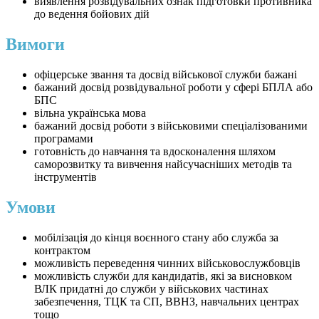
виявлення розвідувальних ознак підготовки противника
до ведення бойових дій
Вимоги
офіцерське звання та досвід військової служби бажані
бажаний досвід розвідувальної роботи у сфері БПЛА або
БПС
вільна українська мова
бажаний досвід роботи з військовими спеціалізованими
програмами
готовність до навчання та вдосконалення шляхом
саморозвитку та вивчення найсучасніших методів та
інструментів
Умови
мобілізація до кінця воєнного стану або служба за
контрактом
можливість переведення чинних військовослужбовців
можливість служби для кандидатів, які за висновком
ВЛК придатні до служби у військових частинах
забезпечення, ТЦК та СП, ВВНЗ, навчальних центрах
тощо