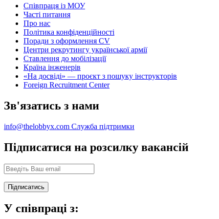
Співпраця із МОУ
Часті питання
Про нас
Політика конфіденційності
Поради з оформлення CV
Центри рекрутингу української армії
Ставлення до мобілізації
Країна інженерів
«На досвіді» — проєкт з пошуку інструкторів
Foreign Recruitment Center
Зв'язатись з нами
info@thelobbyx.com
Служба підтримки
Підписатися на розсилку вакансій
У співпраці з: