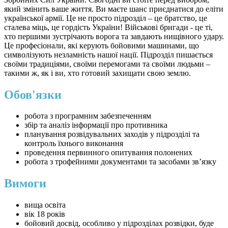
який змінить ваше життя. Ви маєте шанс приєднатися до еліти
української армії. Це не просто підрозділ – це братство, це
сталева міць, це гордість України! Військові бригади - це ті,
хто першими зустрічають ворога та завдають нищівного удару.
Це професіонали, які керують бойовими машинами, що
символізують незламність нашої нації. Підрозділ пишається
своїми традиціями, своїми перемогами та своїми людьми –
такими ж, як і ви, хто готовий захищати свою землю.
Обов'язки
робота з програмним забезпеченням
збір та аналіз інформації про противника
планування розвідувальних заходів у підрозділі та
контроль їхнього виконання
проведення первинного опитування полонених
робота з трофейними документами та засобами звʼязку
Вимоги
вища освіта
вік 18 років
бойовий досвід, особливо у підрозділах розвідки, буде