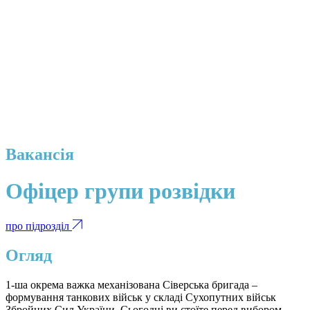
Вакансія
Офіцер групи розвідки
про підрозділ
Огляд
1-ша окрема важка механізована Сіверська бригада –
формування танкових військ у складі Сухопутних військ
Збройних Сил України. Сьогодні ви стоїте перед вибором,