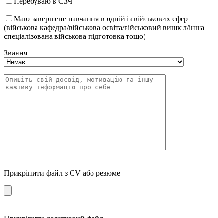
Перебуваю в СЗЧ
Маю завершене навчання в одній із військових сфер
(військова кафедра/військова освіта/військовий вишкіл/інша
спеціалізована військова підготовка тощо)
Звання
Прикріпити файл з CV або резюме