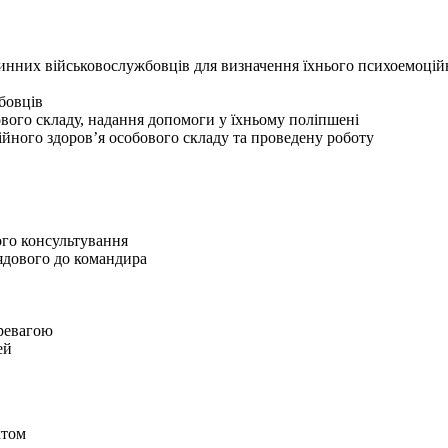
инних військовослужбовців для визначення їхнього психоемоцій
бовців
ового складу, надання допомоги у їхньому поліпшені
ційного здоров’я особового складу та проведену роботу
ого консультування
ядового до командира
еревагою
ей
ктом