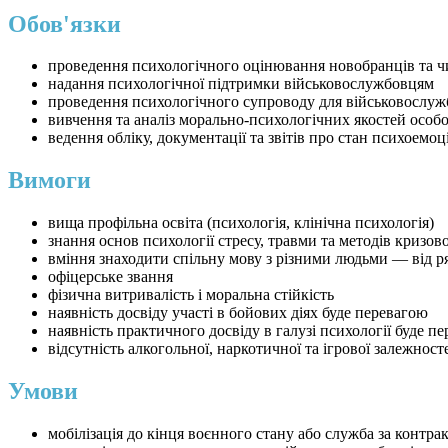
Обов'язки
проведення психологічного оцінювання новобранців та ч
надання психологічної підтримки військовослужбовцям
проведення психологічного супроводу для військовослуж
вивчення та аналіз морально-психологічних якостей особ
ведення обліку, документації та звітів про стан психоемо
Вимоги
вища профільна освіта (психологія, клінічна психологія)
знання основ психології стресу, травми та методів кризов
вміння знаходити спільну мову з різними людьми — від р
офіцерське звання
фізична витривалість і моральна стійкість
наявність досвіду участі в бойових діях буде перевагою
наявність практичного досвіду в галузі психології буде п
відсутність алкогольної, наркотичної та ігрової залежност
Умови
мобілізація до кінця воєнного стану або служба за контра