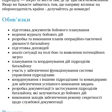
Якщо ви бажаєте займатись тим, що напряму впливає на
обороноздатність країни - долучайтесь до команди!
Обов'язки
підготовка документів бойового планування
ведення журналу бойових дій
розробка та виконання планів операційно-тактичної
діяльності батальйону
підготовка доповідей
аналіз ситуації на полі бою та виявлення потенційних
загроз
планування та координування дій підрозділів
батальйону
участь у забезпеченні функціонування системи
управління підрозділами
координування з іншими підрозділами та командирами
для забезпечення успішного виконання завдань
розробка документації із застосування підрозділів
батальйону, які залучаються до бойових дій
виконання заходів забезпечення режиму секретності
щодо службової документації