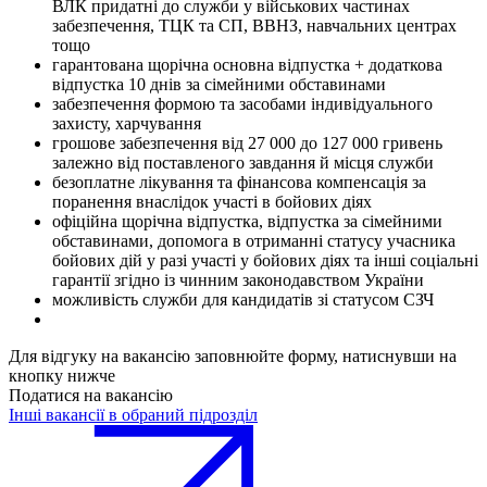
ВЛК придатні до служби у військових частинах
забезпечення, ТЦК та СП, ВВНЗ, навчальних центрах
тощо
гарантована щорічна основна відпустка + додаткова
відпустка 10 днів за сімейними обставинами
забезпечення формою та засобами індивідуального
захисту, харчування
грошове забезпечення від 27 000 до 127 000 гривень
залежно від поставленого завдання й місця служби
безоплатне лікування та фінансова компенсація за
поранення внаслідок участі в бойових діях
офіційна щорічна відпустка, відпустка за сімейними
обставинами, допомога в отриманні статусу учасника
бойових дій у разі участі у бойових діях та інші соціальні
гарантії згідно із чинним законодавством України
можливість служби для кандидатів зі статусом СЗЧ
Для відгуку на вакансію заповнюйте форму, натиснувши на
кнопку нижче
Податися на вакансію
Інші вакансії в обраний підрозділ