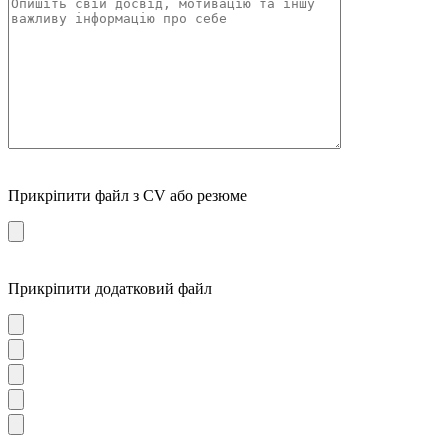
Прикріпити файл з CV або резюме
Прикріпити додатковий файл