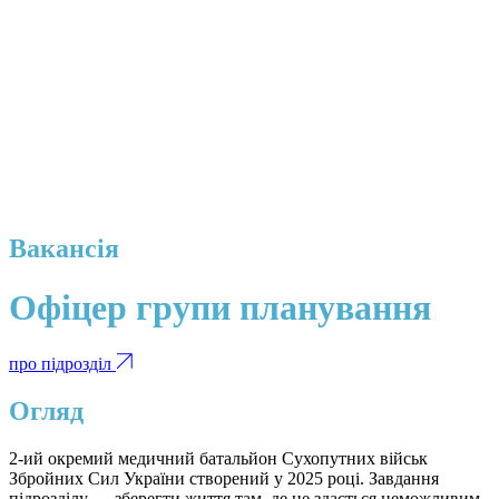
Вакансія
Офіцер групи планування
про підрозділ
Огляд
2-ий окремий медичний батальйон Сухопутних військ
Збройних Сил України створений у 2025 році. Завдання
підрозділу — зберегти життя там, де це здається неможливим.