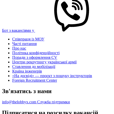
Бот з вакансіями у
Співпраця із МОУ
Часті питання
Про нас
Політика конфіденційності
Поради з оформлення CV
Центри рекрутингу української армії
Ставлення до мобілізації
Країна інженерів
«На досвіді» — проєкт з пошуку інструкторів
Foreign Recruitment Center
Зв'язатись з нами
info@thelobbyx.com
Служба підтримки
Підписатися на розсилку вакансій