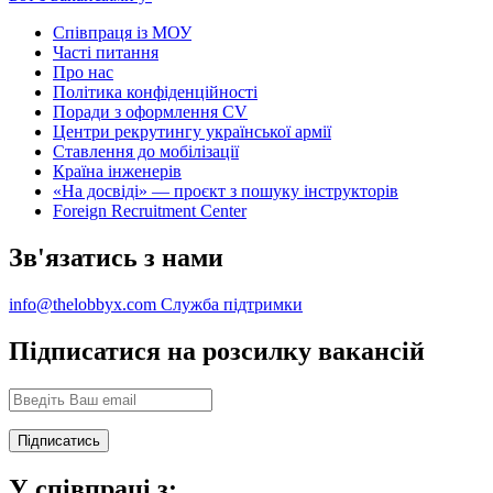
Співпраця із МОУ
Часті питання
Про нас
Політика конфіденційності
Поради з оформлення CV
Центри рекрутингу української армії
Ставлення до мобілізації
Країна інженерів
«На досвіді» — проєкт з пошуку інструкторів
Foreign Recruitment Center
Зв'язатись з нами
info@thelobbyx.com
Служба підтримки
Підписатися на розсилку вакансій
У співпраці з: