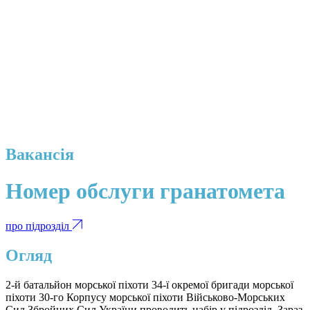
Вакансія
Номер обслуги гранатомета
про підрозділ
Огляд
2-й батальйон морської піхоти 34-ї окремої бригади морської
піхоти 30-го Корпусу морської піхоти Військово-Морських
Сил Збройних Сил України проводить набір у підрозділ. Зараз