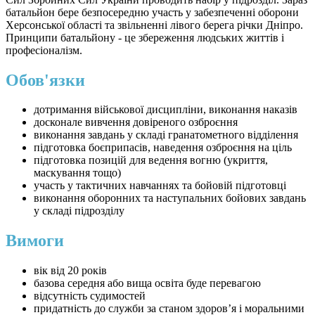
батальйон бере безпосередню участь у забезпеченні оборони
Херсонської області та звільненні лівого берега річки Дніпро.
Принципи батальйону - це збереження людських життів і
професіоналізм.
Обов'язки
дотримання військової дисципліни, виконання наказів
досконале вивчення довіреного озброєння
виконання завдань у складі гранатометного відділення
підготовка боєприпасів, наведення озброєння на ціль
підготовка позицій для ведення вогню (укриття,
маскування тощо)
участь у тактичних навчаннях та бойовій підготовці
виконання оборонних та наступальних бойових завдань
у складі підрозділу
Вимоги
вік від 20 років
базова середня або вища освіта буде перевагою
відсутність судимостей
придатність до служби за станом здоров’я і моральними