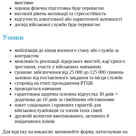
якостями
хороша фізична підготовка буде перевагою
високий рівень мотивації та стресостійкість
відсутність алкогольної або наркотичної залежності
досвід військової служби буде перевагою
Умови
мобілізація до кінця воєнного стану або служба за
контрактом
можливість реалізації лідерських якостей, кар’єрного
зростання, участь у військових навчаннях
грошове забезпечення від 25 000 до 125 000 гривень
залежно від поставленого завдання та місця служби
супровід на етапі проходження РТЦК
проводиться навчання
гарантована щорічна основна відпустка 30 днів +
додаткова до 10 днів за сімейними обставинами
пакет соціальних і правових гарантій для
військовослужбовців та членів їхніх сімей
дружній колектив вмотивованих, активних й
ініціативних воїнів
Для відгуку на вакансію заповнюйте форму, натиснувши на