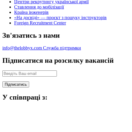
Центри рекрутингу української армії
Ставлення до мобілізації
Країна інженерів
«На досвіді» — проєкт з пошуку інструкторів
Foreign Recruitment Center
Зв'язатись з нами
info@thelobbyx.com
Служба підтримки
Підписатися на розсилку вакансій
У співпраці з: