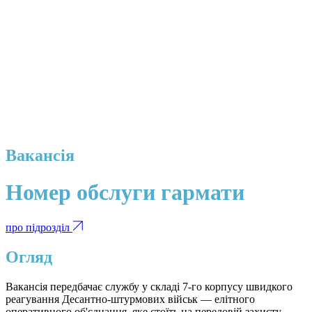
Вакансія
Номер обслуги гармати
про підрозділ
Огляд
Вакансія передбачає службу у складі 7-го корпусу швидкого
реагування Десантно-штурмових військ — елітного
оперативного об'єднання, яке стоїть на передовій захисту