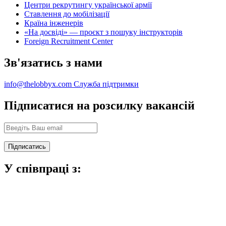
Центри рекрутингу української армії
Ставлення до мобілізації
Країна інженерів
«На досвіді» — проєкт з пошуку інструкторів
Foreign Recruitment Center
Зв'язатись з нами
info@thelobbyx.com
Служба підтримки
Підписатися на розсилку вакансій
У співпраці з: