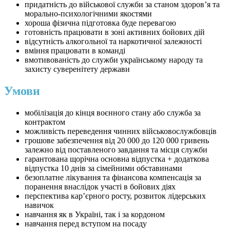
придатність до військової служби за станом здоров’я та
морально-психологічними якостями
хороша фізична підготовка буде перевагою
готовність працювати в зоні активних бойових дій
відсутність алкогольної та наркотичної залежності
вміння працювати в команді
вмотивованість до служби українському народу та
захисту суверенітету держави
Умови
мобілізація до кінця воєнного стану або служба за
контрактом
можливість переведення чинних військовослужбовців
грошове забезпечення від 20 000 до 120 000 гривень
залежно від поставленого завдання та місця служби
гарантована щорічна основна відпустка + додаткова
відпустка 10 днів за сімейними обставинами
безоплатне лікування та фінансова компенсація за
поранення внаслідок участі в бойових діях
перспектива карʼєрного росту, розвиток лідерських
навичок
навчання як в Україні, так і за кордоном
навчання перед вступом на посаду