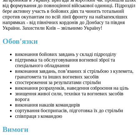
від формування до повноцінної військової одиниці. Підрозділ
бере активну участь в бойових діях та чинить тотальний
спротив окупантам по всій лінії фронту на найзапекліших
напрямках - від північних кордонів до Донбасу та півдня
України. Захистили Київ – звільнимо Україну!
Обов'язки
виконання бойових завдань у складі підрозділу
підтримка та обслуговування вогневої зброї та
спеціального обладнання
виконання завдань, пов’язаних зі стрільбою з кулемета,
гранатомета та інших вогневих засобів
спостереження за результатами стрільби
виконання розрахунків, наведення озброєння на ціль
знищення живої сили, техніки та вогневих засобів
ворога
виконання наказів командирів
сортування боєприпасів, підготовка їх до стрільби
співпраця з командою
Вимоги