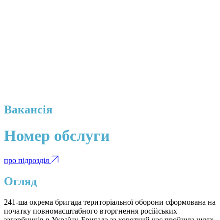
Вакансія
Номер обслуги
про підрозділ
Огляд
241-ша окрема бригада територіальної оборони сформована на
початку повномасштабного вторгнення російських
загарбників в Україну. Бригада за короткий час пройшла шлях