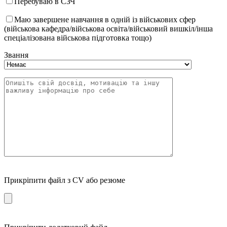
Перебуваю в СЗЧ
Маю завершене навчання в одній із військових сфер
(військова кафедра/військова освіта/військовий вишкіл/інша
спеціалізована військова підготовка тощо)
Звання
Прикріпити файл з CV або резюме